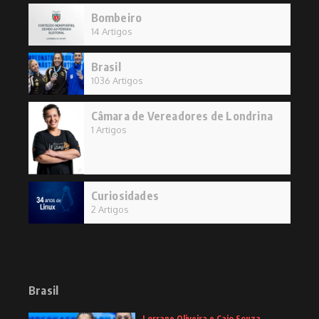
Bombeiro
14 Artigos
Brasil
1036 Artigos
Câmara de Vereadores de Londrina
1 Artigos
Curiosidades
2 Artigos
Brasil
Lorrane Oliveira e Caio Souza