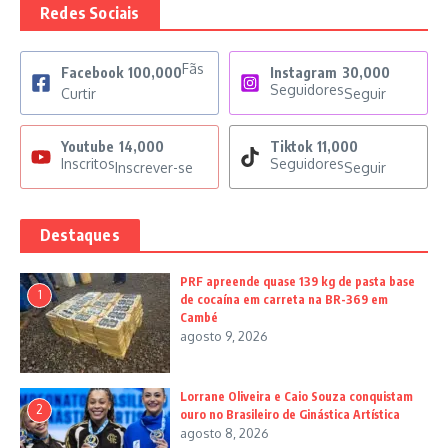
Redes Sociais
Fãs
Facebook
100,000
Instagram
30,000
Seguidores
Curtir
Seguir
Youtube
14,000
Tiktok
11,000
Inscritos
Seguidores
Inscrever-se
Seguir
Destaques
PRF apreende quase 139 kg de pasta base
1
de cocaína em carreta na BR-369 em
Cambé
agosto 9, 2026
Lorrane Oliveira e Caio Souza conquistam
2
ouro no Brasileiro de Ginástica Artística
agosto 8, 2026