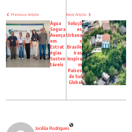
Previous Article
Next Article
Água
Soluçõ
Segura
es
Avança
Urbana
em
s
Estrat
Brasile
égias
iras
Susten
Inspira
táveis
m
Países
do Sul
Global
Jucélia Rodrigues