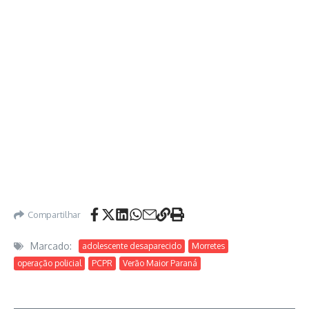
Compartilhar
Marcado:
adolescente desaparecido
Morretes
operação policial
PCPR
Verão Maior Paraná