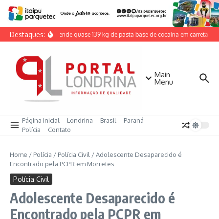
Ir para o conteúdo
Destaques:
PRF apreende quase 139 kg de pasta base de cocaína em carreta na
Main
Menu
Página Inicial
Londrina
Brasil
Paraná
Polícia
Contato
Home
/
Polícia
/
Polícia Civil
/
Adolescente Desaparecido é
Encontrado pela PCPR em Morretes
Polícia Civil
Adolescente Desaparecido é
Encontrado pela PCPR em