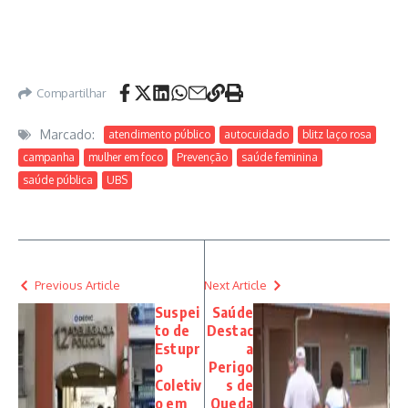
Compartilhar
Marcado:
atendimento público
autocuidado
blitz laço rosa
campanha
mulher em foco
Prevenção
saúde feminina
saúde pública
UBS
Previous Article
Next Article
Suspei
Saúde
to de
Destac
Estupr
a
o
Perigo
Coletiv
s de
o em
Queda