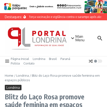
Ir para o conteúdo
Destaques:
Cambé reforça vacinação e vigilância contra o sarampo após alerta na
Main
Menu
Página Inicial
Londrina
Brasil
Paraná
Polícia
Contato
Home
/
Londrina
/
Blitz do Laço Rosa promove saúde feminina em
espaços públicos
Londrina
Blitz do Laço Rosa promove
saúde feminina em espaços