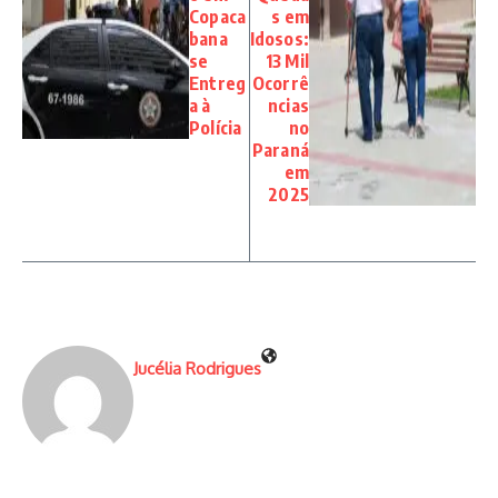
Copaca
s em
bana
Idosos:
se
13 Mil
Entreg
Ocorrê
a à
ncias
Polícia
no
Paraná
em
2025
Jucélia Rodrigues