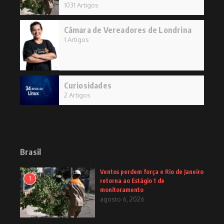
1031 Artigos
Câmara de Vereadores de Londrina
1 Artigos
Curiosidades
2 Artigos
Brasil
Ventos perdem força e Rio de Janeiro
1
retorna ao Estágio 1 de
monitoramento
agosto 6, 2026