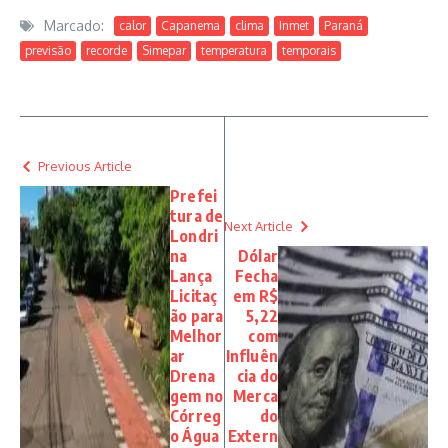
Marcado:
calor
Capanema
clima
Inmet
Paraná
previsão
recorde
Simepar
temperatura
temporais
Previous Article
Prefei
tura de
Next Article
Londri
na
Dólar
Lança
Fecha
Licitaç
em R$
ão para
5,22
Melhor
com
ar
Influên
Drena
cia do
gem no
Merca
Córreg
do
o Água
Extern