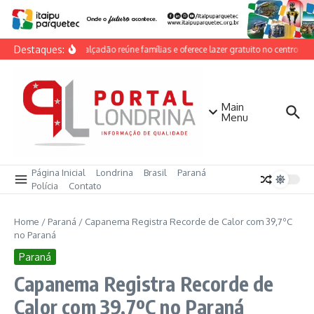
Ir para o conteúdo
Destaques:
Dia do Calçadão reúne famílias e oferece lazer gratuito no centro de 
Main
Menu
Página Inicial
Londrina
Brasil
Paraná
Polícia
Contato
Home
/
Paraná
/
Capanema Registra Recorde de Calor com 39,7ºC
no Paraná
Paraná
Capanema Registra Recorde de
Calor com 39,7ºC no Paraná