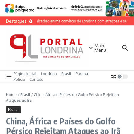
Ir para o conteúdo
Destaques:
Dia do Calçadão anima comércio de Londrina com atrações e serviços
Main
Menu
Página Inicial
Londrina
Brasil
Paraná
Polícia
Contato
Home
/
Brasil
/
China, África e Países do Golfo Pérsico Rejeitam
Ataques ao Irã
Brasil
China, África e Países do Golfo
Pérsico Rejeitam Ataques ao Irã