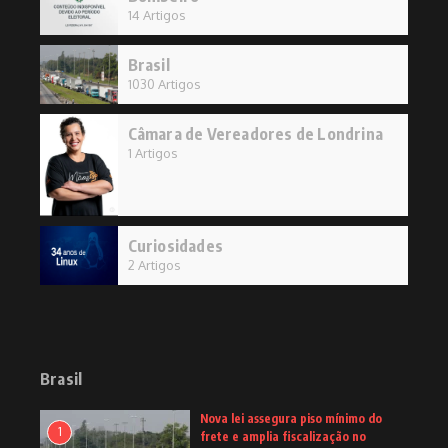
14 Artigos
Brasil
1030 Artigos
Câmara de Vereadores de Londrina
1 Artigos
Curiosidades
2 Artigos
Brasil
Nova lei assegura piso mínimo do
1
frete e amplia fiscalização no