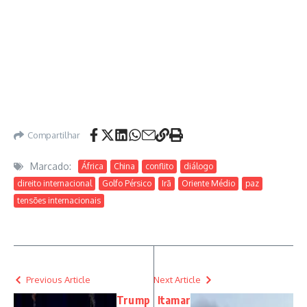
Compartilhar
Marcado:
África
China
conflito
diálogo
direito internacional
Golfo Pérsico
Irã
Oriente Médio
paz
tensões internacionais
Previous Article
Next Article
Trump
Itamar