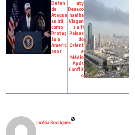
Defen
aty
de
Desaco
Ataque
nselha
ao Irã
Viagen
como
s a 11
Proteç
Países
ão a
do
Americ
Orient
anos
e
Médio
Após
Conflit
o
Jucélia Rodrigues