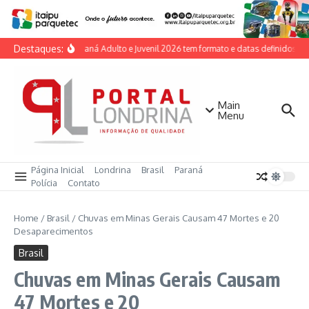
Ir para o conteúdo
Destaques:
Taça Paraná Adulto e Juvenil 2026 tem formato e datas definidos pel
Main
Menu
Página Inicial
Londrina
Brasil
Paraná
Polícia
Contato
Home
/
Brasil
/
Chuvas em Minas Gerais Causam 47 Mortes e 20
Desaparecimentos
Brasil
Chuvas em Minas Gerais Causam
47 Mortes e 20