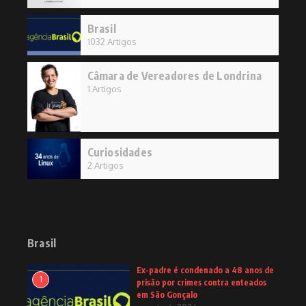
Brasil
1032 Artigos
Câmara de Vereadores de Londrina
1 Artigos
Curiosidades
2 Artigos
Brasil
Ex-padre é condenado a 48 anos de
1
prisão por crimes contra enteados
em São Gonçalo