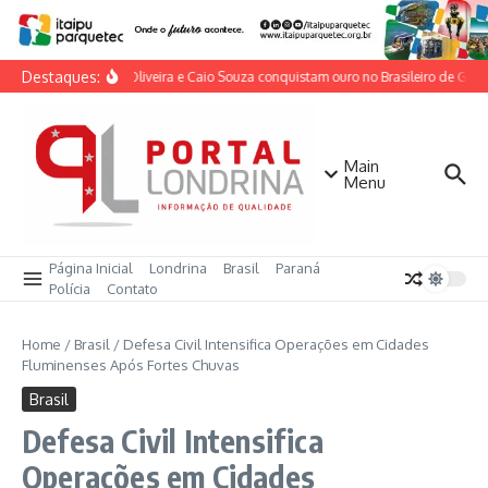
Ir para o conteúdo
Destaques:
Lorrane Oliveira e Caio Souza conquistam ouro no Brasileiro de Ginást
Main
Menu
Página Inicial
Londrina
Brasil
Paraná
Polícia
Contato
Home
/
Brasil
/
Defesa Civil Intensifica Operações em Cidades
Fluminenses Após Fortes Chuvas
Brasil
Defesa Civil Intensifica
Operações em Cidades