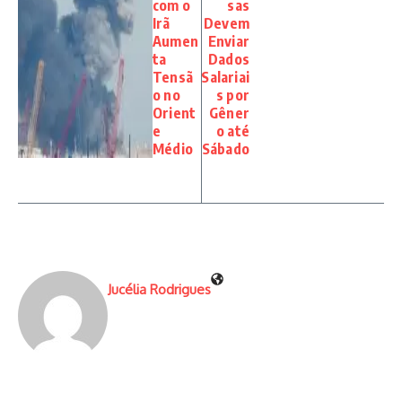
com o
sas
Irã
Devem
Aumen
Enviar
ta
Dados
Tensã
Salariai
o no
s por
Orient
Gêner
e
o até
Médio
Sábado
Jucélia Rodrigues