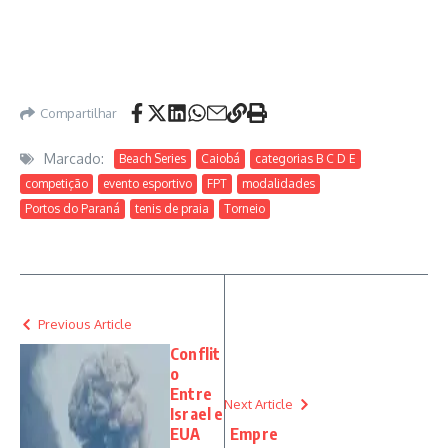
Compartilhar
Marcado:
Beach Series
Caiobá
categorias B C D E
competição
evento esportivo
FPT
modalidades
Portos do Paraná
tenis de praia
Torneio
Previous Article
Conflit
o
Entre
Next Article
Israel e
EUA
Empre