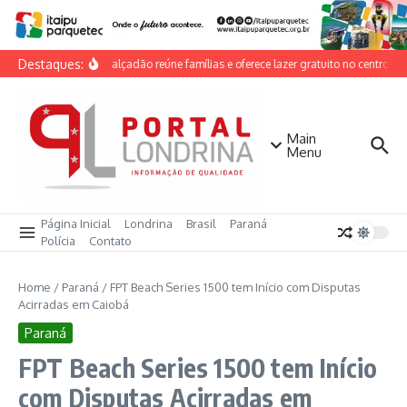
Ir para o conteúdo
Destaques:
Dia do Calçadão reúne famílias e oferece lazer gratuito no centro de 
Main
Menu
Página Inicial
Londrina
Brasil
Paraná
Polícia
Contato
Home
/
Paraná
/
FPT Beach Series 1500 tem Início com Disputas
Acirradas em Caiobá
Paraná
FPT Beach Series 1500 tem Início
com Disputas Acirradas em