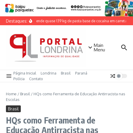
Ir para o conteúdo
Destaques:
PRF apreende quase 139 kg de pasta base de cocaína em carreta na
Main
Menu
Página Inicial
Londrina
Brasil
Paraná
Polícia
Contato
Home
/
Brasil
/
HQs como Ferramenta de Educação Antirracista nas
Escolas
Brasil
HQs como Ferramenta de
Educação Antirracista nas