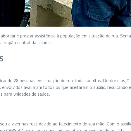
a abordar e prestar assistência à população em situação de rua. Sema
a região central da cidade.
s
ntificando 28 pessoas em situação de rua, todas adultas. Dentre elas,
s envolvidos avaliaram todos os que aceitaram o auxílio, resultando
s para unidades de saúde.
ssou a viver nas ruas devido ao falecimento de sua mãe. Com o auxíl
nto no CAPS AD para apoio em saúde mental e prevenção de recaída.