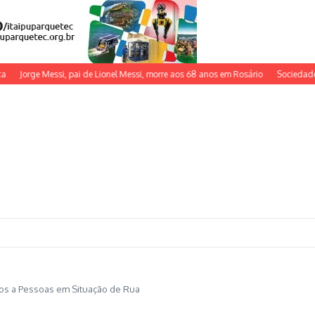
rge Messi, pai de Lionel Messi, morre aos 68 anos em Rosário
Sociedade Educat
dos a Pessoas em Situação de Rua