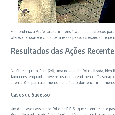
Em Londrina, a Prefeitura tem intensificado seus esforços par
oferecer suporte e cuidados a essas pessoas, especialmente n
Resultados das Ações Recente
Na última quinta-feira (26), uma nova ação foi realizada, ide
familiares, enquanto nove recusaram atendimento. Os serviço
internações para tratamento de saúde e dois encaminhamento
Casos de Sucesso
Um dos casos assistidos foi o de E.R.S., que recentemente pa
Pop e foi reintegrado à sua família, além de iniciar tratame