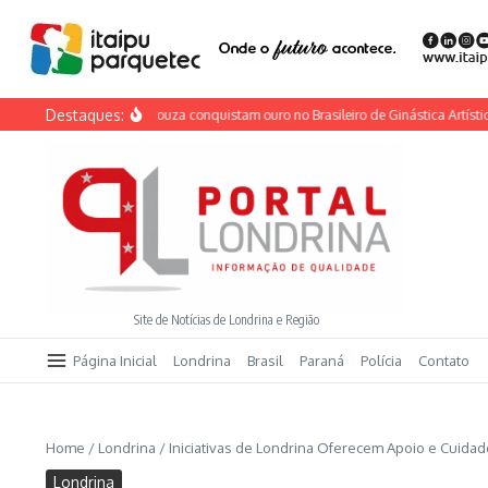
Ir para o conteúdo
Destaques:
ne Oliveira e Caio Souza conquistam ouro no Brasileiro de Ginástica Artística
Jo
Site de Notícias de Londrina e Região
Página Inicial
Londrina
Brasil
Paraná
Polícia
Contato
Home
/
Londrina
/
Iniciativas de Londrina Oferecem Apoio e Cuida
Londrina