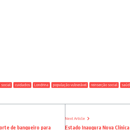
 social
cuidados
Londrina
população vulnerável
reinserção social
saúd
Next Article
orte de banqueiro para
Estado Inaugura Nova Clínica