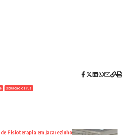
e
situação de rua
 de Fisioterapia em Jacarezinho