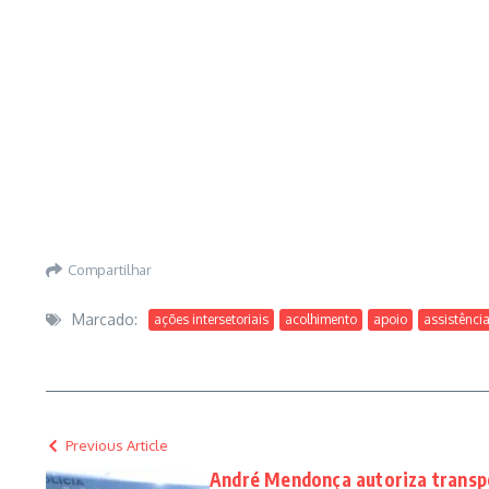
Compartilhar
Marcado:
ações intersetoriais
acolhimento
apoio
assistência
Previous Article
André Mendonça autoriza transp