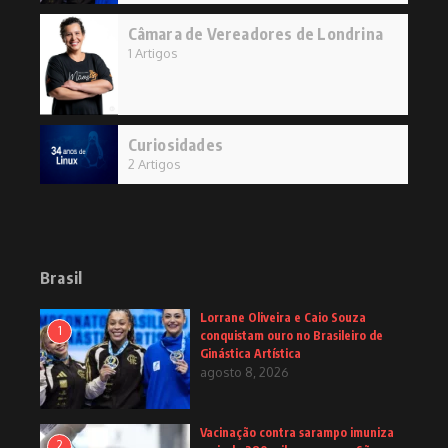
Câmara de Vereadores de Londrina
1 Artigos
Curiosidades
2 Artigos
Brasil
Lorrane Oliveira e Caio Souza
1
conquistam ouro no Brasileiro de
Ginástica Artística
agosto 8, 2026
Vacinação contra sarampo imuniza
2