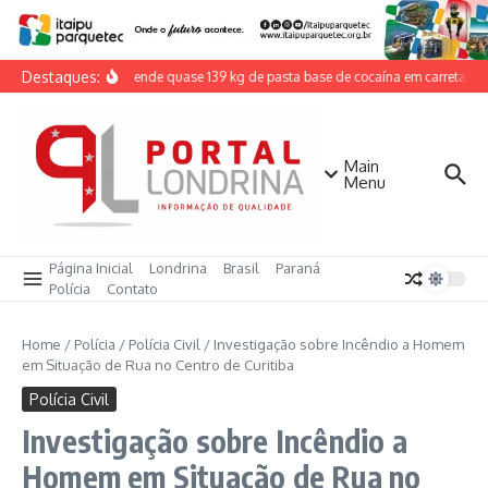
Ir para o conteúdo
Destaques:
PRF apreende quase 139 kg de pasta base de cocaína em carreta na
Main
Menu
Página Inicial
Londrina
Brasil
Paraná
Polícia
Contato
Home
/
Polícia
/
Polícia Civil
/
Investigação sobre Incêndio a Homem
em Situação de Rua no Centro de Curitiba
Polícia Civil
Investigação sobre Incêndio a
Homem em Situação de Rua no