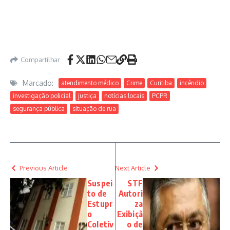
Compartilhar
Marcado:
atendimento médico
Crime
Curitiba
incêndio
investigação policial
justiça
notícias locais
PCPR
segurança pública
situação de rua
Previous Article
Next Article
Suspei
STF
to de
Autori
Estupr
za
o
Exibiçã
Coletiv
o de