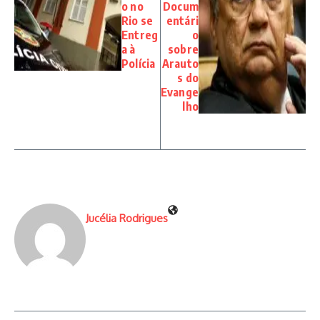
o no
Docum
Rio se
entári
Entreg
o
a à
sobre
Polícia
Arauto
s do
Evange
lho
Jucélia Rodrigues