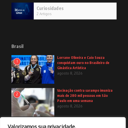
Curiosidades
2 Artigos
Brasil
Lorrane Oliveira e Caio Souza
1
conquistam ouro no Brasileiro de
Ginástica Artística
agosto 8, 2026
Vacinação contra sarampo imuniza
2
mais de 280 mil pessoas em São
Paulo em uma semana
agosto 8, 2026
Primeira medalha paralímpica do
Valorizamos sua privacidade.
3