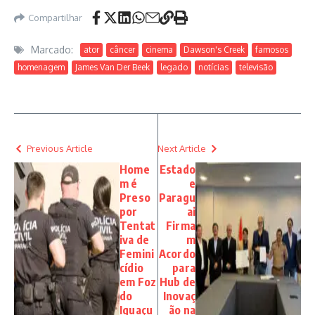
Compartilhar
Marcado:
ator
câncer
cinema
Dawson's Creek
famosos
homenagem
James Van Der Beek
legado
notícias
televisão
Previous Article
Next Article
Home
Estado
m é
e
Preso
Paragu
por
ai
Tentat
Firma
iva de
m
Femini
Acordo
cídio
para
em Foz
Hub de
do
Inovaç
Iguaçu
ão na