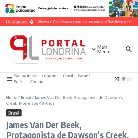
Ir para o conteúdo
Destaques:
Lorrane Oliveira e Caio Souza conquistam ouro no Brasileiro de Ginásti
Main
Menu
Página Inicial
Londrina
Brasil
Paraná
Polícia
Contato
Home
/
Brasil
/
James Van Der Beek, Protagonista de Dawson’s
Creek, Morre aos 48 Anos
Brasil
James Van Der Beek,
Protagonista de Dawson’s Creek,