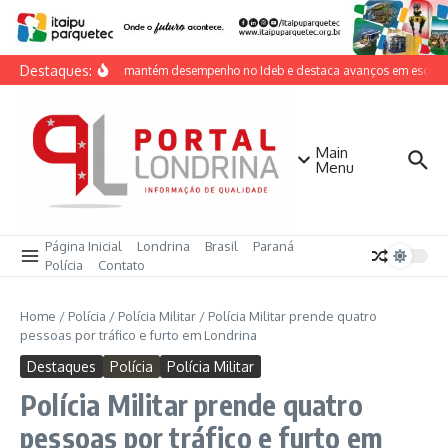
Ir para o conteúdo
Destaques:
Londrina mantém desempenho no Ideb e destaca avanços em escolas 
Main
Menu
Página Inicial
Londrina
Brasil
Paraná
Polícia
Contato
Home
/
Polícia
/
Polícia Militar
/
Polícia Militar prende quatro
pessoas por tráfico e furto em Londrina
Destaques
Polícia
Polícia Militar
Polícia Militar prende quatro
pessoas por tráfico e furto em