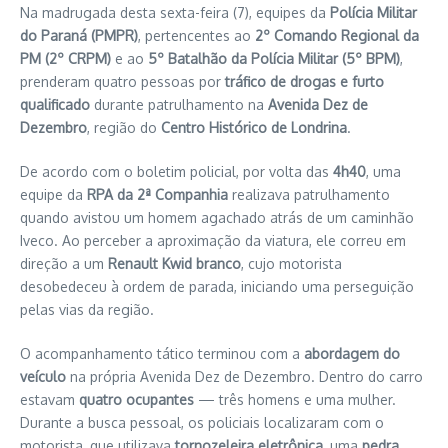
Na madrugada desta sexta-feira (7), equipes da
Polícia Militar
do Paraná (PMPR)
, pertencentes ao
2º Comando Regional da
PM (2º CRPM)
e ao
5º Batalhão da Polícia Militar (5º BPM)
,
prenderam quatro pessoas por
tráfico de drogas e furto
qualificado
durante patrulhamento na
Avenida Dez de
Dezembro
, região do
Centro Histórico de Londrina
.
De acordo com o boletim policial, por volta das
4h40
, uma
equipe da
RPA da 2ª Companhia
realizava patrulhamento
quando avistou um homem agachado atrás de um caminhão
Iveco. Ao perceber a aproximação da viatura, ele correu em
direção a um
Renault Kwid branco
, cujo motorista
desobedeceu à ordem de parada, iniciando uma perseguição
pelas vias da região.
O acompanhamento tático terminou com a
abordagem do
veículo
na própria Avenida Dez de Dezembro. Dentro do carro
estavam
quatro ocupantes
— três homens e uma mulher.
Durante a busca pessoal, os policiais localizaram com o
motorista, que utilizava
tornozeleira eletrônica
, uma
pedra