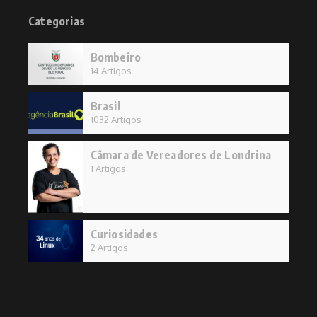
Categorias
Bombeiro
14 Artigos
Brasil
1032 Artigos
Câmara de Vereadores de Londrina
1 Artigos
Curiosidades
2 Artigos