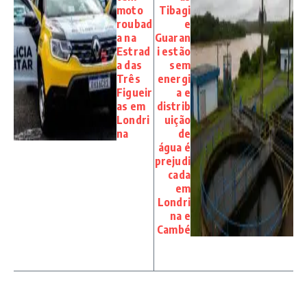
moto
Tibagi
roubad
e
a na
Guaran
Estrad
i estão
a das
sem
Três
energi
Figueir
a e
as em
distrib
Londri
uição
na
de
água é
prejudi
cada
em
Londri
na e
Cambé