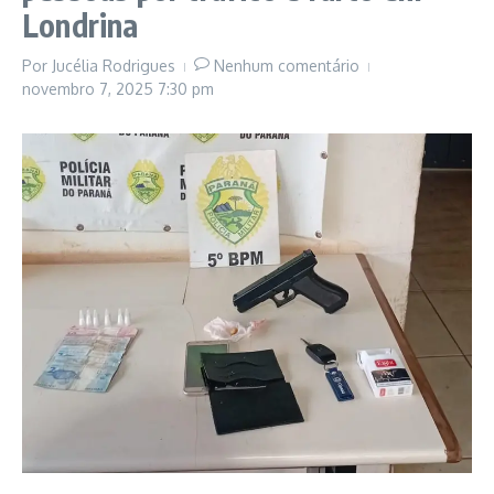
Londrina
Por
Jucélia Rodrigues
Nenhum comentário
novembro 7, 2025
7:30 pm