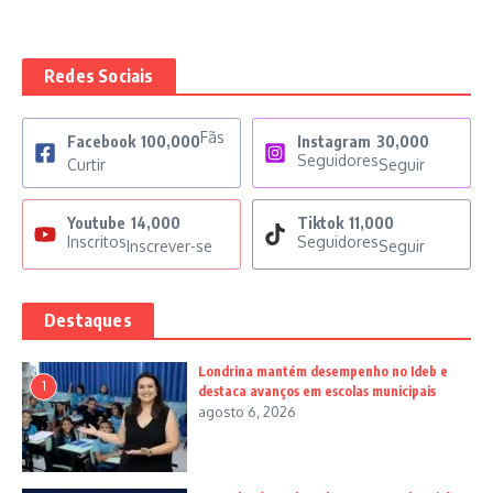
Redes Sociais
Fãs
Facebook
100,000
Instagram
30,000
Seguidores
Curtir
Seguir
Youtube
14,000
Tiktok
11,000
Inscritos
Seguidores
Inscrever-se
Seguir
Destaques
Londrina mantém desempenho no Ideb e
1
destaca avanços em escolas municipais
agosto 6, 2026