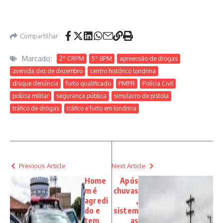
Compartilhar
Marcado:
2º CRPM
5º BPM
apreensão de drogas
avenida dez de dezembro
centro histórico londrina
disque denúncia
furto qualificado
PMPR
Polícia Civil
polícia militar
segurança pública
simulacro de pistola
tráfico de drogas
tráfico e furto em londrina
Previous Article
Next Article
Home
Após
m é
chuvas
agredi
,
do e
sistem
tem
as