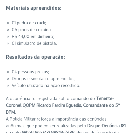
Materiais apreendidos:
01 pedra de crack;
06 pinos de cocaína;
R$ 44,00 em dinheiro;
01 simulacro de pistola.
Resultados da operação:
04 pessoas presas;
Drogas e simulacro apreendidos;
Veículo utilizado na ação recolhido.
A ocorrência foi registrada sob o comando do
Tenente-
Coronel QOPM Ricardo Fardim Eguedis
,
Comandante do 5º
BPM
.
A Polícia Militar reforça a importância das denúncias
anônimas, que podem ser realizadas pelo
Disque-Denúncia 181
ou pelo
WhatsApp (43) 98843-7689
, destinado à região de