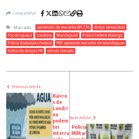
Compartilhar
Marcado:
apreensão de maconha BR-376
droga apreendida
Foz do Iguaçu
Londrina
Mandaguari
Polícia Federal Maringá
Polícia Rodoviária Federal
PRF apreende maconha em Mandaguari
tráfico de drogas PR
veículo clonado
Previous Article
Bairro
s de
Londri
na
Next Article
podem
ter
Polícia
interru
Militar