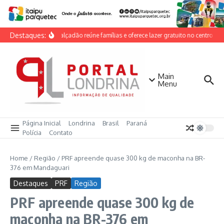
Ir para o conteúdo
Destaques:
Dia do Calçadão reúne famílias e oferece lazer gratuito no centro de 
Main
Menu
Página Inicial
Londrina
Brasil
Paraná
Polícia
Contato
Home
/
Região
/
PRF apreende quase 300 kg de maconha na BR-
376 em Mandaguari
Destaques
PRF
Região
PRF apreende quase 300 kg de
maconha na BR-376 em