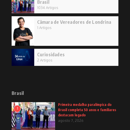
Brasil
1034 Artigos
Câmara de Vereadores de Londrina
1 Artigos
Curiosidades
2 Artigos
Brasil
Primeira medalha paralímpica do
1
Brasil completa 50 anos e familiares
destacam legado
agosto 7, 2026