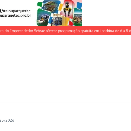
 Empreendedor Sebrae oferece programação gratuita em Londrina de 6 a 8 de junh
025/2026