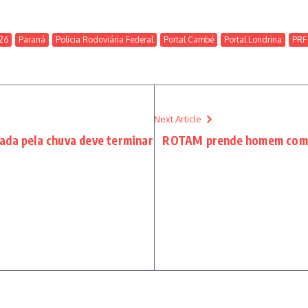
26
Paraná
Polícia Rodoviária Federal
Portal Cambé
Portal Londrina
PRF
Next Article
ada pela chuva deve terminar
ROTAM prende homem com 