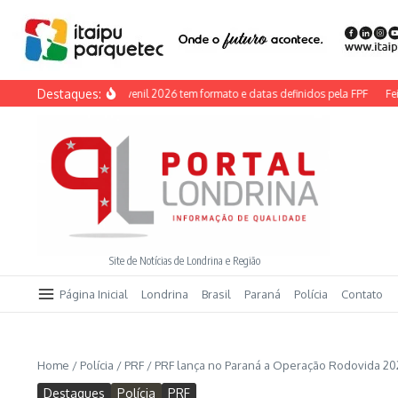
Ir para o conteúdo
Destaques:
 Paraná Adulto e Juvenil 2026 tem formato e datas definidos pela FPF
Feira do
Site de Notícias de Londrina e Região
Página Inicial
Londrina
Brasil
Paraná
Polícia
Contato
Home
/
Polícia
/
PRF
/
PRF lança no Paraná a Operação Rodovida 2
Destaques
Polícia
PRF