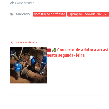
Compartilhar
Marcado:
fiscalização de trânsito
Operação Rodovida 2025/20
Previous Article
Conserto de adutora arrast
nesta segunda-feira