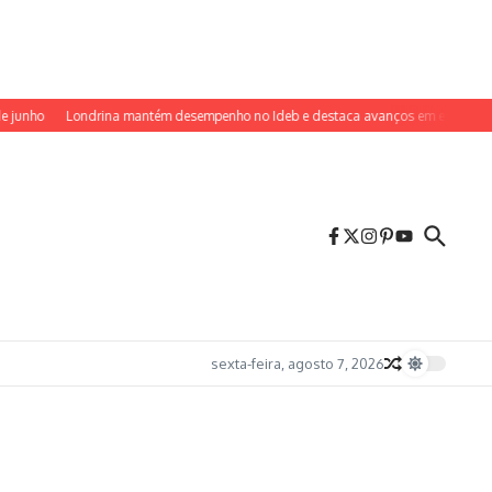
o
Londrina mantém desempenho no Ideb e destaca avanços em escolas munici
sexta-feira, agosto 7, 2026