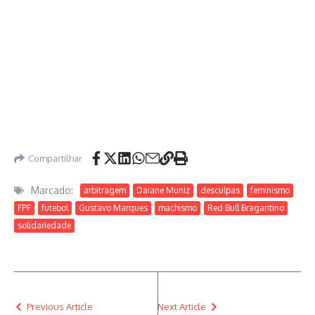
Compartilhar
Marcado:
arbitragem
Daiane Muniz
desculpas
feminismo
FPF
futebol
Gustavo Marques
machismo
Red Bull Bragantino
solidariedade
Previous Article
Next Article