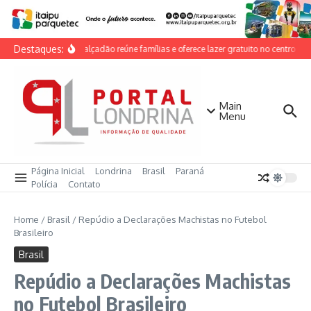
Ir para o conteúdo
Destaques:
Dia do Calçadão reúne famílias e oferece lazer gratuito no centro de 
Main
Menu
Página Inicial
Londrina
Brasil
Paraná
Polícia
Contato
Home
/
Brasil
/
Repúdio a Declarações Machistas no Futebol
Brasileiro
Brasil
Repúdio a Declarações Machistas
no Futebol Brasileiro