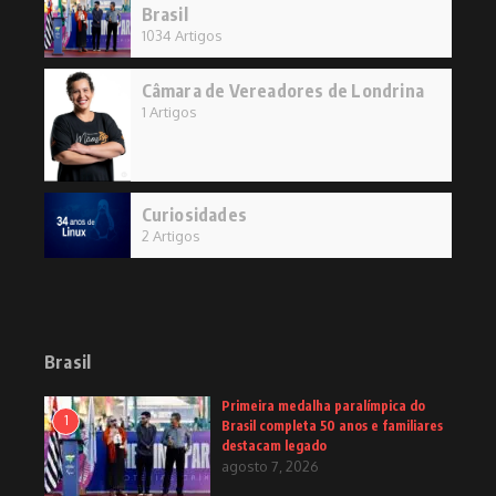
Brasil
1034 Artigos
Câmara de Vereadores de Londrina
1 Artigos
Curiosidades
2 Artigos
Brasil
Primeira medalha paralímpica do
1
Brasil completa 50 anos e familiares
destacam legado
agosto 7, 2026