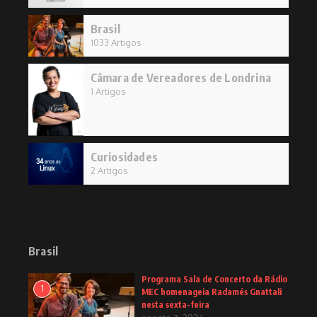
Brasil
1033 Artigos
Câmara de Vereadores de Londrina
1 Artigos
Curiosidades
2 Artigos
Brasil
Programa Sala de Concerto da Rádio
1
MEC homenageia Radamés Gnattali
nesta sexta-feira