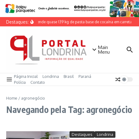
Ir para o conteúdo
Destaques:
PRF apreende quase 139 kg de pasta base de cocaína em carreta na
Main
Menu
Página Inicial
Londrina
Brasil
Paraná
Polícia
Contato
Home
/
agronegócio
Navegando pela Tag: agronegócio
Destaques
Londrina