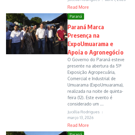
Read More
Paraná
Paraná Marca
Presença na
ExpoUmuarama e
Apoia o Agronegócio
O Governo do Paraná esteve
presente na abertura da 51ª
Exposição Agropecuária,
Comercial e Industrial de
Umuarama (ExpoUmuarama),
realizada na noite de quinta-
feira (12). Este evento é
considerado um ...
Jucélia Rodrigues
março 13, 2026
Read More
Paraná