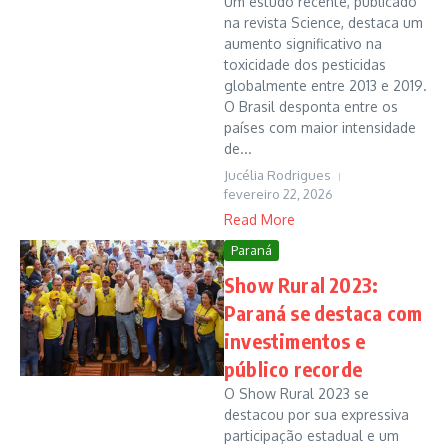
Um estudo recente, publicado
na revista Science, destaca um
aumento significativo na
toxicidade dos pesticidas
globalmente entre 2013 e 2019.
O Brasil desponta entre os
países com maior intensidade
de...
Jucélia Rodrigues
fevereiro 22, 2026
Read More
Paraná
Show Rural 2023:
Paraná se destaca com
investimentos e
público recorde
O Show Rural 2023 se
destacou por sua expressiva
participação estadual e um