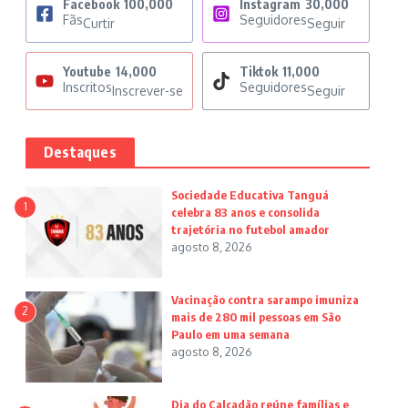
Facebook
100,000
Instagram
30,000
Fãs
Seguidores
Curtir
Seguir
Youtube
14,000
Tiktok
11,000
Inscritos
Seguidores
Inscrever-se
Seguir
Destaques
Sociedade Educativa Tanguá
1
celebra 83 anos e consolida
trajetória no futebol amador
agosto 8, 2026
Vacinação contra sarampo imuniza
2
mais de 280 mil pessoas em São
Paulo em uma semana
agosto 8, 2026
Dia do Calçadão reúne famílias e