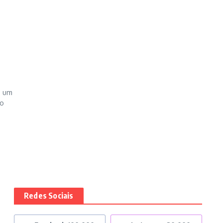
u um
no
Redes Sociais