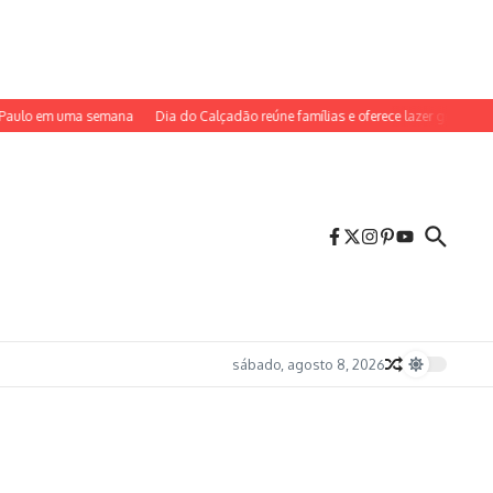
aulo em uma semana
Dia do Calçadão reúne famílias e oferece lazer gratuito no 
sábado, agosto 8, 2026