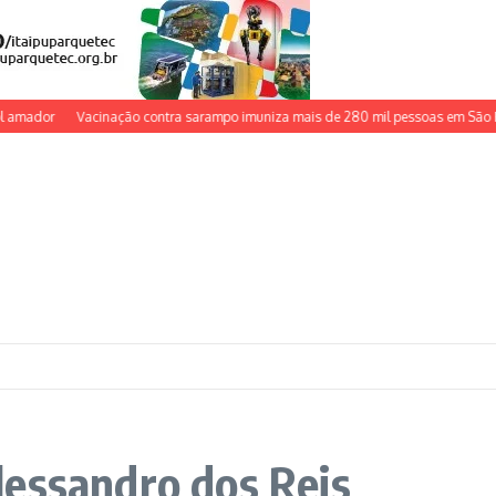
amador
Vacinação contra sarampo imuniza mais de 280 mil pessoas em São P
lessandro dos Reis