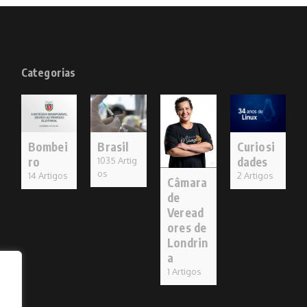
Categorias
Bombei
Brasil
Curiosi
ro
dades
1035 Artig
os
14 Artigos
2 Artigos
Câmara
de
Veread
ores de
Londrin
a
1 Artigos