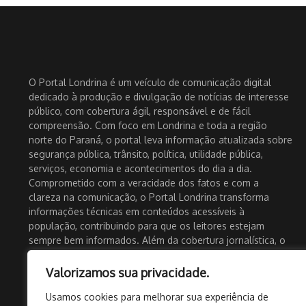
O Portal Londrina é um veículo de comunicação digital
dedicado à produção e divulgação de notícias de interesse
público, com cobertura ágil, responsável e de fácil
compreensão. Com foco em Londrina e toda a região
norte do Paraná, o portal leva informação atualizada sobre
segurança pública, trânsito, política, utilidade pública,
serviços, economia e acontecimentos do dia a dia.
Comprometido com a veracidade dos fatos e com a
clareza na comunicação, o Portal Londrina transforma
informações técnicas em conteúdos acessíveis à
população, contribuindo para que os leitores estejam
sempre bem informados. Além da cobertura jornalística, o
portal também atua como um importante canal de
divulgação para empresas, eventos e iniciativas locais,
Valorizamos sua privacidade.
fortalecendo o comércio e a economia regional. Com
Usamos cookies para melhorar sua experiência de
presença ativa nas redes sociais e atualização constante, o