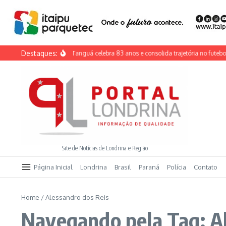
Ir para o conteúdo
Destaques:
Sociedade Educativa Tanguá celebra 83 anos e consolida trajetória no futebol 
Site de Notícias de Londrina e Região
Página Inicial
Londrina
Brasil
Paraná
Polícia
Contato
Home
/
Alessandro dos Reis
Navegando pela Tag: A