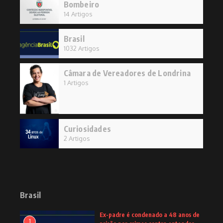
Bombeiro
14 Artigos
Brasil
1032 Artigos
Câmara de Vereadores de Londrina
1 Artigos
Curiosidades
2 Artigos
Brasil
Ex-padre é condenado a 48 anos de
1