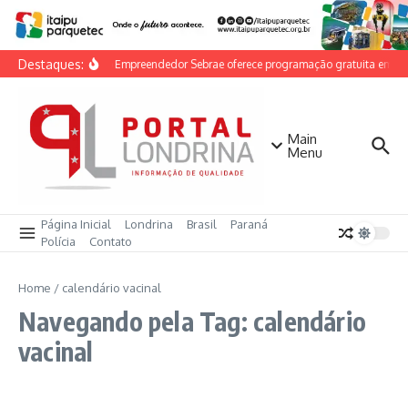
Ir para o conteúdo
Destaques:
Feira do Empreendedor Sebrae oferece programação gratuita em Lon
Main
Menu
Página Inicial
Londrina
Brasil
Paraná
Polícia
Contato
Home
/
calendário vacinal
Navegando pela Tag: calendário
vacinal