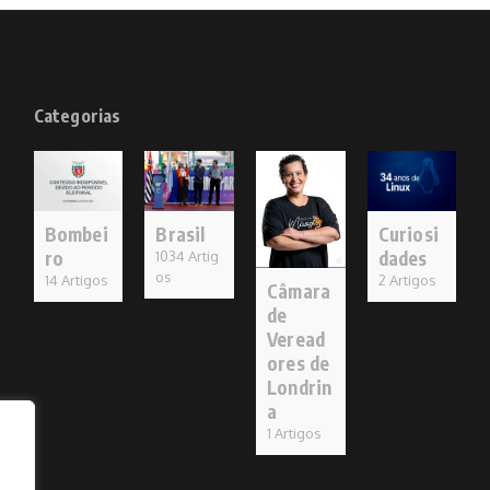
Categorias
Bombei
Brasil
Curiosi
ro
dades
1034 Artig
os
14 Artigos
2 Artigos
Câmara
de
Veread
ores de
Londrin
a
1 Artigos