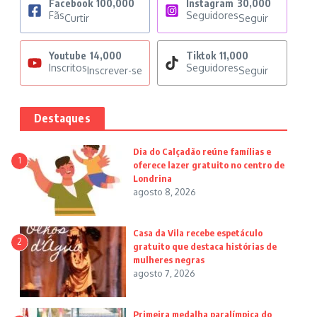
Facebook
100,000
Instagram
30,000
Fãs
Seguidores
Curtir
Seguir
Youtube
14,000
Tiktok
11,000
Inscritos
Seguidores
Inscrever-se
Seguir
Destaques
Dia do Calçadão reúne famílias e
1
oferece lazer gratuito no centro de
Londrina
agosto 8, 2026
Casa da Vila recebe espetáculo
2
gratuito que destaca histórias de
mulheres negras
agosto 7, 2026
Primeira medalha paralímpica do