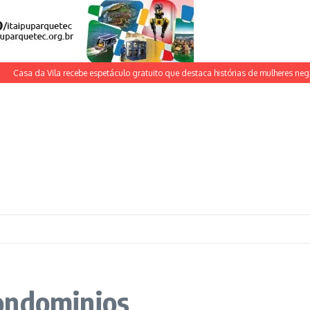
Casa da Vila recebe espetáculo gratuito que destaca histórias de mulheres negras
ondominios