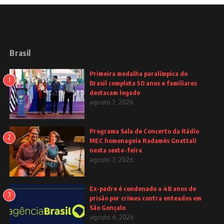
Brasil
Primeira medalha paralímpica do
1
Brasil completa 50 anos e familiares
destacam legado
agosto 7, 2026
Programa Sala de Concerto da Rádio
2
MEC homenageia Radamés Gnattali
nesta sexta-feira
agosto 7, 2026
Ex-padre é condenado a 48 anos de
3
prisão por crimes contra enteados em
São Gonçalo
agosto 6, 2026