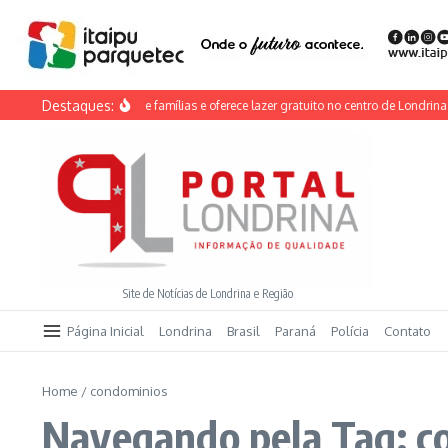
Ir para o conteúdo
Destaques:
Dia do Calçadão reúne famílias e oferece lazer gratuito no centro de Londrina
Site de Notícias de Londrina e Região
Página Inicial
Londrina
Brasil
Paraná
Polícia
Contato
Home
/
condominios
Navegando pela Tag: c