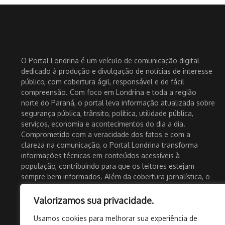
O Portal Londrina é um veículo de comunicação digital
dedicado à produção e divulgação de notícias de interesse
público, com cobertura ágil, responsável e de fácil
compreensão. Com foco em Londrina e toda a região
norte do Paraná, o portal leva informação atualizada sobre
segurança pública, trânsito, política, utilidade pública,
serviços, economia e acontecimentos do dia a dia.
Comprometido com a veracidade dos fatos e com a
clareza na comunicação, o Portal Londrina transforma
informações técnicas em conteúdos acessíveis à
população, contribuindo para que os leitores estejam
sempre bem informados. Além da cobertura jornalística, o
portal também atua como um importante canal de
divulgação para empresas, eventos e iniciativas locais,
Valorizamos sua privacidade.
fortalecendo o comércio e a economia regional. Com
Usamos cookies para melhorar sua experiência de
presença ativa nas redes sociais e atualização constante, o