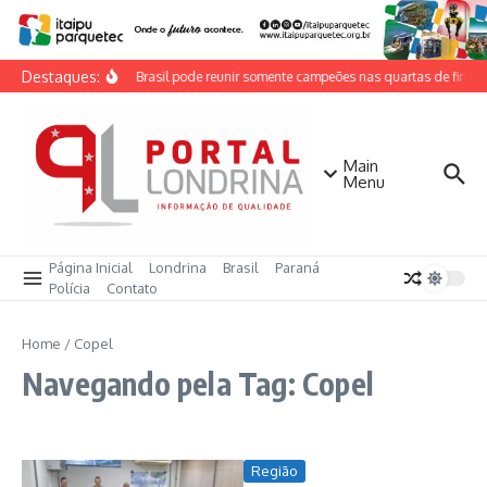
Ir para o conteúdo
Destaques:
Copa do Brasil pode reunir somente campeões nas quartas de final
Main
Menu
Página Inicial
Londrina
Brasil
Paraná
Polícia
Contato
Home
/
Copel
Navegando pela Tag: Copel
Região