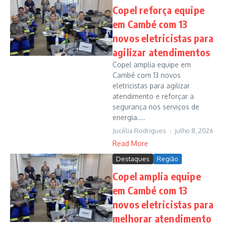
Copel reforça equipe
em Cambé com 13
novos eletricistas para
agilizar atendimentos
Copel amplia equipe em
Cambé com 13 novos
eletricistas para agilizar
atendimento e reforçar a
segurança nos serviços de
energia....
Jucélia Rodrigues
julho 8, 2026
Read More
Destaques
Região
Copel amplia equipe
em Cambé com 13
novos eletricistas para
melhorar atendimento