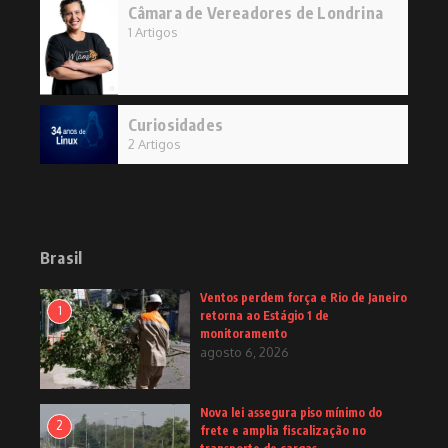
Câmara de Vereadores de Londrina
1 Artigos
Curiosidades
2 Artigos
Brasil
Ventos perdem força e Rio de Janeiro
1
retorna ao Estágio 1 de
monitoramento
agosto 6, 2026
Nova lei assegura piso mínimo do
2
frete e amplia fiscalização no