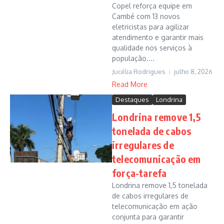
Copel reforça equipe em
Cambé com 13 novos
eletricistas para agilizar
atendimento e garantir mais
qualidade nos serviços à
população....
Jucélia Rodrigues
julho 8, 2026
Read More
Destaques
Londrina
Londrina remove 1,5
tonelada de cabos
irregulares de
telecomunicação em
força-tarefa
Londrina remove 1,5 tonelada
de cabos irregulares de
telecomunicação em ação
conjunta para garantir