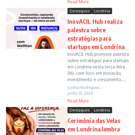
Read More
Destaques
Londrina
InovACIL Hub realiza
palestra sobre
estratégias para
startups em Londrina
InovACIL Hub promove palestra
sobre estratégias para startups
em Londrina nesta terça-feira
(16), com foco em inovação,
investimento e crescimento....
Jucélia Rodrigues
junho 15, 2026
Read More
Destaques
Londrina
Cerimônia das Velas
em Londrina lembra