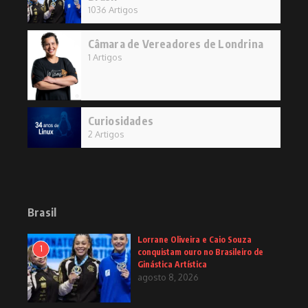
1036 Artigos
Câmara de Vereadores de Londrina
1 Artigos
Curiosidades
2 Artigos
Brasil
Lorrane Oliveira e Caio Souza
1
conquistam ouro no Brasileiro de
Ginástica Artística
agosto 8, 2026