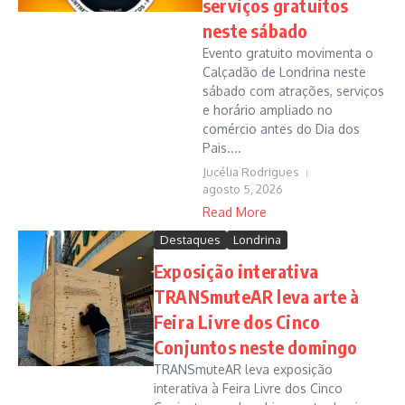
serviços gratuitos
neste sábado
Evento gratuito movimenta o
Calçadão de Londrina neste
sábado com atrações, serviços
e horário ampliado no
comércio antes do Dia dos
Pais....
Jucélia Rodrigues
agosto 5, 2026
Read More
Destaques
Londrina
Exposição interativa
TRANSmuteAR leva arte à
Feira Livre dos Cinco
Conjuntos neste domingo
TRANSmuteAR leva exposição
interativa à Feira Livre dos Cinco