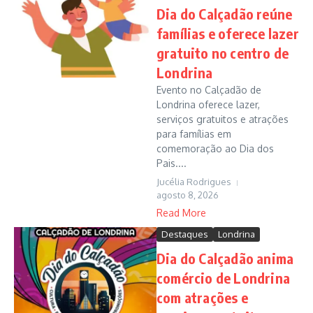
Dia do Calçadão reúne
famílias e oferece lazer
gratuito no centro de
Londrina
Evento no Calçadão de
Londrina oferece lazer,
serviços gratuitos e atrações
para famílias em
comemoração ao Dia dos
Pais....
Jucélia Rodrigues
agosto 8, 2026
Read More
Destaques
Londrina
Dia do Calçadão anima
comércio de Londrina
com atrações e