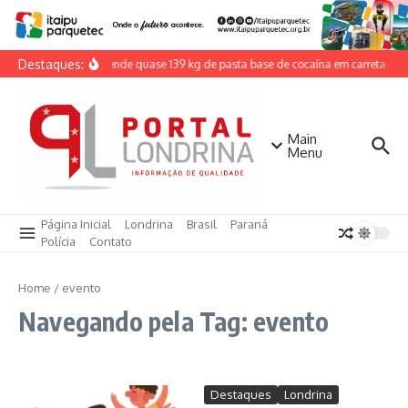
Ir para o conteúdo
Destaques:
PRF apreende quase 139 kg de pasta base de cocaína em carreta na 
Main
Menu
Página Inicial
Londrina
Brasil
Paraná
Polícia
Contato
Home
/
evento
Navegando pela Tag: evento
Destaques
Londrina