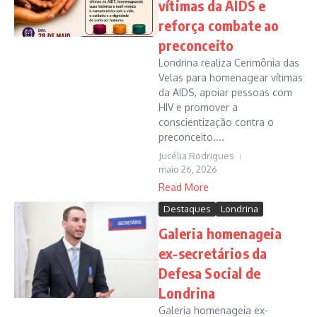
vítimas da AIDS e
reforça combate ao
preconceito
Londrina realiza Cerimônia das
Velas para homenagear vítimas
da AIDS, apoiar pessoas com
HIV e promover a
conscientização contra o
preconceito....
Jucélia Rodrigues
maio 26, 2026
Read More
Destaques
Londrina
Galeria homenageia
ex-secretários da
Defesa Social de
Londrina
Galeria homenageia ex-