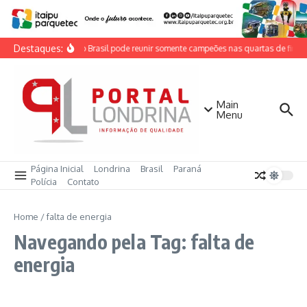
Ir para o conteúdo
Destaques:
Copa do Brasil pode reunir somente campeões nas quartas de final
Main
Menu
Página Inicial
Londrina
Brasil
Paraná
Polícia
Contato
Home
/
falta de energia
Navegando pela Tag: falta de
energia