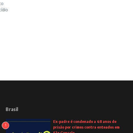
to
ídio
Brasil
Ex-padre é condenado a 48 anos de
1
prisão por crimes contra enteados em
São Gonçalo