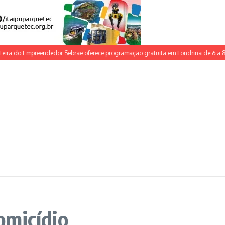
o Empreendedor Sebrae oferece programação gratuita em Londrina de 6 a 8 de jun
omicídio