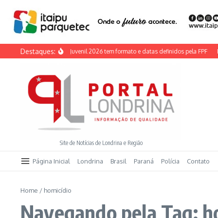
Ir para o conteúdo
Destaques:
a Paraná Adulto e Juvenil 2026 tem formato e datas definidos pela FPF
Feira d
Site de Notícias de Londrina e Região
Página Inicial
Londrina
Brasil
Paraná
Polícia
Contato
Home
/
homicídio
Navegando pela Tag: h