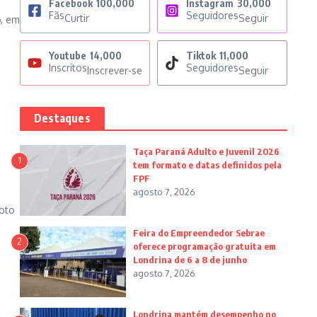
Facebook
100,000
Instagram
30,000
Fãs
Seguidores
Curtir
Seguir
o, em
Youtube
14,000
Tiktok
11,000
Inscritos
Seguidores
Inscrever-se
Seguir
Destaques
Taça Paraná Adulto e Juvenil 2026
1
tem formato e datas definidos pela
FPF
agosto 7, 2026
foto
Feira do Empreendedor Sebrae
2
oferece programação gratuita em
Londrina de 6 a 8 de junho
agosto 7, 2026
Londrina mantém desempenho no