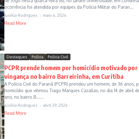
de fogo nesta quarta-feira (6), no Jardim Universidade, em Londrina
ocorrência foi atendida por equipes da Polícia Militar do Paran...
Jucélia Rodrigues
maio 6, 2026
Read More
Destaques
Polícia
Polícia Civil
PCPR prende homem por homicídio motivado por
vingança no bairro Barreirinha, em Curitiba
A Polícia Civil do Paraná (PCPR) prendeu um homem, de 36 anos, p
homicídio que vitimou Tiago Marques Cazallas, no dia 14 de abril d
ano, no bairro B......
Jucélia Rodrigues
abril 29, 2026
Read More