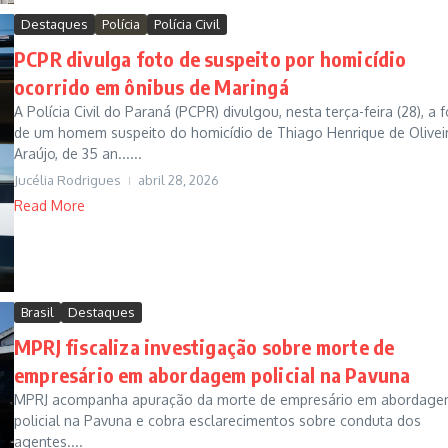
Destaques
Polícia
Polícia Civil
PCPR divulga foto de suspeito por homicídio
ocorrido em ônibus de Maringá
A Polícia Civil do Paraná (PCPR) divulgou, nesta terça-feira (28), a 
de um homem suspeito do homicídio de Thiago Henrique de Olivei
Araújo, de 35 an......
Jucélia Rodrigues
abril 28, 2026
Read More
Brasil
Destaques
MPRJ fiscaliza investigação sobre morte de
empresário em abordagem policial na Pavuna
MPRJ acompanha apuração da morte de empresário em abordag
policial na Pavuna e cobra esclarecimentos sobre conduta dos
agentes....