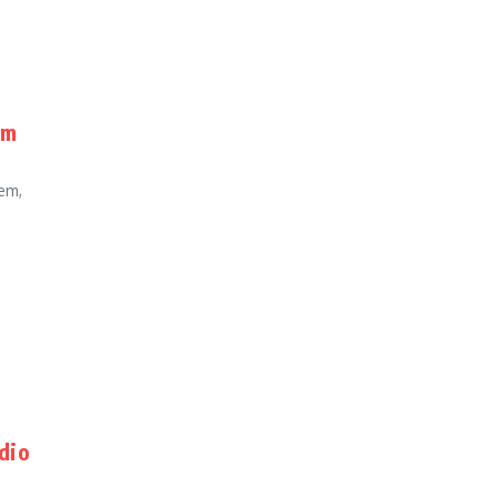
em
em,
dio