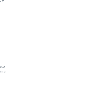
. A
elo
este