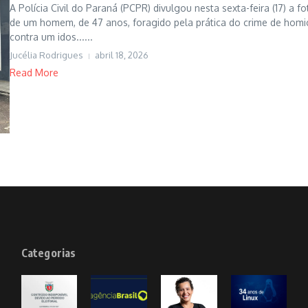
A Polícia Civil do Paraná (PCPR) divulgou nesta sexta-feira (17) a fo
de um homem, de 47 anos, foragido pela prática do crime de homic
contra um idos......
Jucélia Rodrigues
abril 18, 2026
Read More
Categorias