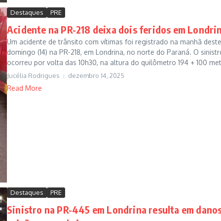
Destaques
PRE
Acidente na PR-218 deixa dois feridos em Londri
Um acidente de trânsito com vítimas foi registrado na manhã dest
domingo (14) na PR-218, em Londrina, no norte do Paraná. O sinistr
ocorreu por volta das 10h30, na altura do quilômetro 194 + 100 met
Jucélia Rodrigues
dezembro 14, 2025
Read More
Destaques
PRE
Sinistro na PR-445 em Londrina resulta em danos