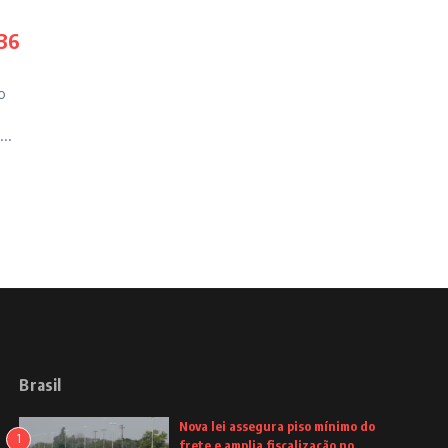
436
o
-
..
Brasil
Nova lei assegura piso mínimo do
1
frete e amplia fiscalização no