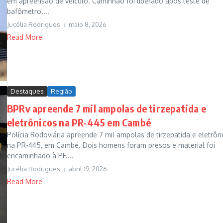
em apreensão de veículo. Caminhão foi liberado após teste de
bafômetro....
Jucélia Rodrigues
maio 8, 2026
Read More
Destaques
Região
BPRv apreende 7 mil ampolas de tirzepatida e
eletrônicos na PR-445 em Cambé
Polícia Rodoviária apreende 7 mil ampolas de tirzepatida e eletrôn
na PR-445, em Cambé. Dois homens foram presos e material foi
encaminhado à PF....
Jucélia Rodrigues
abril 19, 2026
Read More