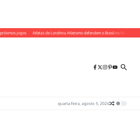
os jogos
Atletas de Londrina Atletismo defendem o Brasil no Mundial Sub-20 
quarta-feira, agosto 5, 2026