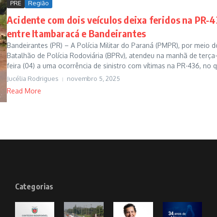
PRE
Região
Acidente com dois veículos deixa feridos na PR-
entre Itambaracá e Bandeirantes
Bandeirantes (PR) – A Polícia Militar do Paraná (PMPR), por meio d
Batalhão de Polícia Rodoviária (BPRv), atendeu na manhã de terça
feira (04) a uma ocorrência de sinistro com vítimas na PR-436, no q.
Jucélia Rodrigues
novembro 5, 2025
Read More
Categorias