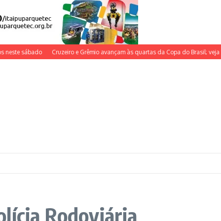
e sábado
Cruzeiro e Grêmio avançam às quartas da Copa do Brasil; veja próxim
lícia Rodoviária