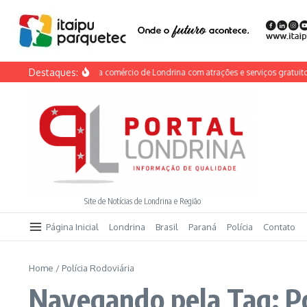
Ir para o conteúdo
Destaques:
 do Calçadão anima comércio de Londrina com atrações e serviços gratuitos nest
Site de Notícias de Londrina e Região
Página Inicial
Londrina
Brasil
Paraná
Polícia
Contato
Home
/
Polícia Rodoviária
Navegando pela Tag: Po