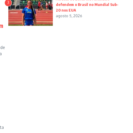
3
defendem o Brasil no Mundial Sub-
20 nos EUA
agosto 5, 2026
em
 de
a
ta