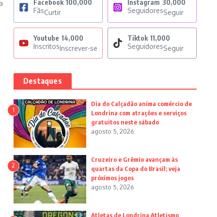
Facebook
100,000
Instagram
30,000
a
Fãs
Seguidores
Curtir
Seguir
Youtube
14,000
Tiktok
11,000
Inscritos
Seguidores
Inscrever-se
Seguir
Destaques
Dia do Calçadão anima comércio de
1
Londrina com atrações e serviços
gratuitos neste sábado
agosto 5, 2026
Cruzeiro e Grêmio avançam às
2
quartas da Copa do Brasil; veja
próximos jogos
agosto 5, 2026
Atletas de Londrina Atletismo