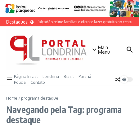
Ir para o conteúdo
Destaques:
Dia do Calçadão reúne famílias e oferece lazer gratuito no centro de
Main
Menu
Página Inicial
Londrina
Brasil
Paraná
Polícia
Contato
Home
/
programa destaque
Navegando pela Tag: programa
destaque