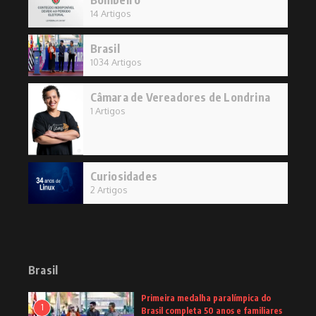
Bombeiro
14 Artigos
Brasil
1034 Artigos
Câmara de Vereadores de Londrina
1 Artigos
Curiosidades
2 Artigos
Brasil
Primeira medalha paralímpica do
1
Brasil completa 50 anos e familiares