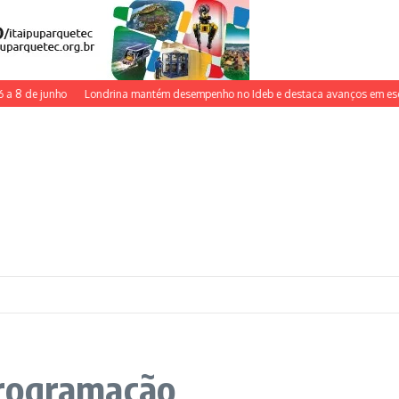
 de junho
Londrina mantém desempenho no Ideb e destaca avanços em escolas
programação