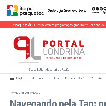
Ir para o conteúdo
Destaques:
Feira do Empreendedor Sebrae oferece programação gratuita em Londrina de 6 a 8
Site de Notícias de Londrina e Região
Página Inicial
Londrina
Brasil
Paraná
Polícia
Contato
Home
/
programação
Navegando pela Tag: 