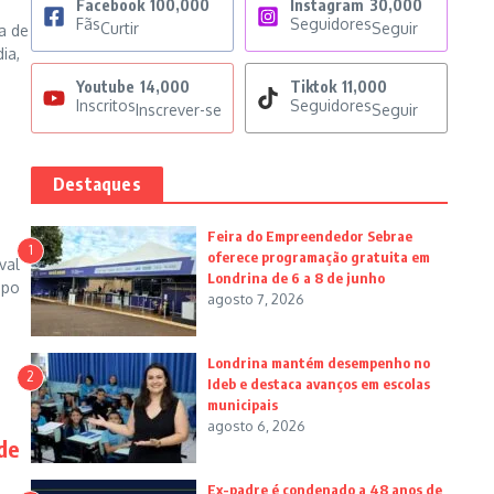
Facebook
100,000
Instagram
30,000
Fãs
Seguidores
Curtir
Seguir
a de
ia,
Youtube
14,000
Tiktok
11,000
Inscritos
Seguidores
Inscrever-se
Seguir
Destaques
Feira do Empreendedor Sebrae
1
oferece programação gratuita em
val
Londrina de 6 a 8 de junho
upo
agosto 7, 2026
Londrina mantém desempenho no
2
Ideb e destaca avanços em escolas
municipais
agosto 6, 2026
de
Ex-padre é condenado a 48 anos de