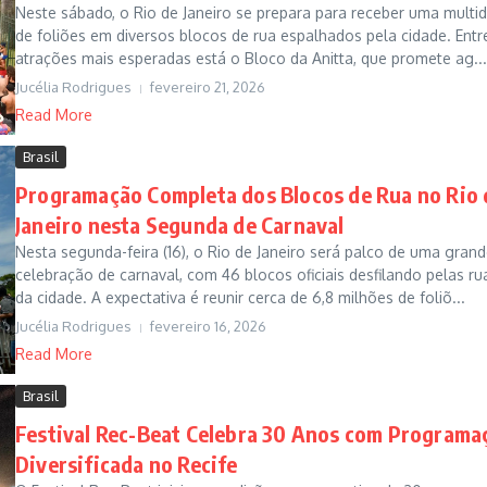
Neste sábado, o Rio de Janeiro se prepara para receber uma multi
de foliões em diversos blocos de rua espalhados pela cidade. Entr
atrações mais esperadas está o Bloco da Anitta, que promete ag...
Jucélia Rodrigues
fevereiro 21, 2026
Read More
Brasil
Programação Completa dos Blocos de Rua no Rio 
Janeiro nesta Segunda de Carnaval
Nesta segunda-feira (16), o Rio de Janeiro será palco de uma gran
celebração de carnaval, com 46 blocos oficiais desfilando pelas ru
da cidade. A expectativa é reunir cerca de 6,8 milhões de foliõ...
Jucélia Rodrigues
fevereiro 16, 2026
Read More
Brasil
Festival Rec-Beat Celebra 30 Anos com Programa
Diversificada no Recife