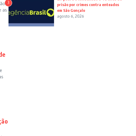
3
dão
prisão por crimes contra enteados
e as
em São Gonçalo
agosto 6, 2026
de
de
as
ção