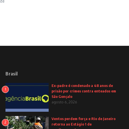
ste
Brasil
Ex-padre é condenado a 48 anos de
1
prisão por crimes contra enteados em
São Gonçalo
agosto 6, 2026
Ventos perdem força e Rio de Janeiro
2
retorna ao Estágio 1 de