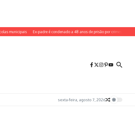
 municipais
Ex-padre é condenado a 48 anos de prisão por crimes contra ent
sexta-feira, agosto 7, 2026