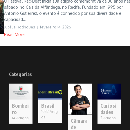
O Festival Rec-Beat inicia sua edição comemorativa de 30 anos ne
sábado, no Cais da Alfândega, no Recife. Fundado em 1995 por
Antonio Gutierrez, o evento é conhecido por sua diversidade e
capacidad...
Jucélia Rodrigues
fevereiro 14, 2026
Read More
Categorias
Bombei
Brasil
Curiosi
ro
dades
1032 Artig
os
14 Artigos
2 Artigos
Câmara
de