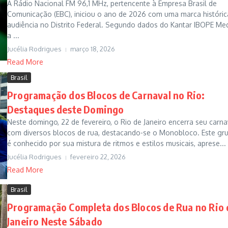
A Rádio Nacional FM 96,1 MHz, pertencente à Empresa Brasil de
Comunicação (EBC), iniciou o ano de 2026 com uma marca históric
audiência no Distrito Federal. Segundo dados do Kantar IBOPE Med
a ...
Jucélia Rodrigues
março 18, 2026
Read More
Brasil
Programação dos Blocos de Carnaval no Rio:
Destaques deste Domingo
Neste domingo, 22 de fevereiro, o Rio de Janeiro encerra seu carna
com diversos blocos de rua, destacando-se o Monobloco. Este gr
é conhecido por sua mistura de ritmos e estilos musicais, aprese...
Jucélia Rodrigues
fevereiro 22, 2026
Read More
Brasil
Programação Completa dos Blocos de Rua no Rio 
Janeiro Neste Sábado