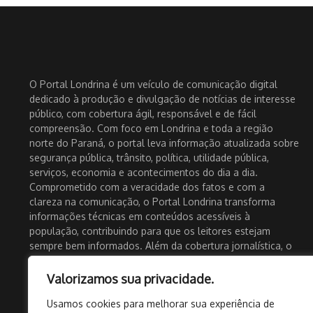
O Portal Londrina é um veículo de comunicação digital
dedicado à produção e divulgação de notícias de interesse
público, com cobertura ágil, responsável e de fácil
compreensão. Com foco em Londrina e toda a região
norte do Paraná, o portal leva informação atualizada sobre
segurança pública, trânsito, política, utilidade pública,
serviços, economia e acontecimentos do dia a dia.
Comprometido com a veracidade dos fatos e com a
clareza na comunicação, o Portal Londrina transforma
informações técnicas em conteúdos acessíveis à
população, contribuindo para que os leitores estejam
sempre bem informados. Além da cobertura jornalística, o
portal também atua como um importante canal de
divulgação para empresas, eventos e iniciativas locais,
Valorizamos sua privacidade.
fortalecendo o comércio e a economia regional. Com
Usamos cookies para melhorar sua experiência de
presença ativa nas redes sociais e atualização constante, o