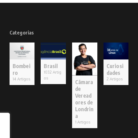
Categorias
Bombei
Brasil
Curiosi
ro
dades
1032 Artig
os
14 Artigos
2 Artigos
Câmara
de
Veread
ores de
Londrin
a
1 Artigos