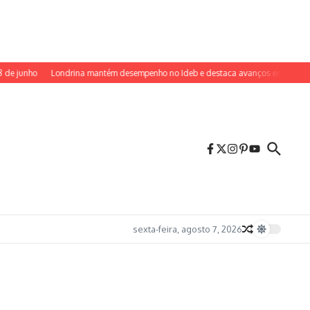
e junho
Londrina mantém desempenho no Ideb e destaca avanços em escolas m
sexta-feira, agosto 7, 2026