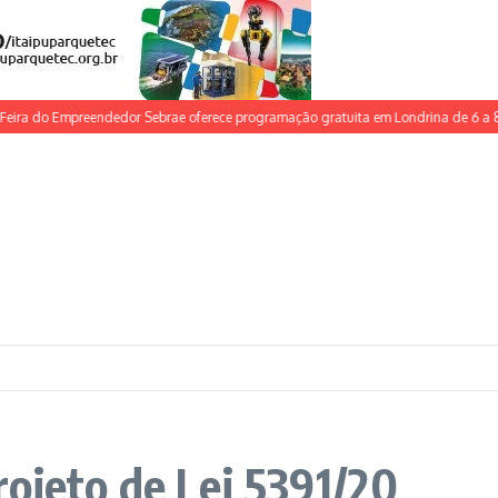
ira do Empreendedor Sebrae oferece programação gratuita em Londrina de 6 a 8 d
ojeto de Lei 5391/20