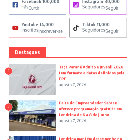
Facebook
100,000
Instagram
30,000
Fãs
Seguidores
Curtir
Seguir
Youtube
14,000
Tiktok
11,000
Inscritos
Seguidores
Inscrever-se
Seguir
Destaques
Taça Paraná Adulto e Juvenil 2026
1
tem formato e datas definidos pela
FPF
agosto 7, 2026
Feira do Empreendedor Sebrae
2
oferece programação gratuita em
Londrina de 6 a 8 de junho
agosto 7, 2026
Londrina mantém desempenho no