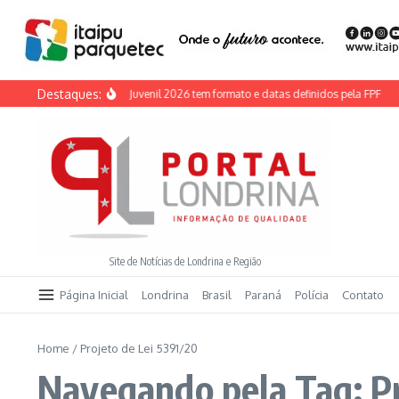
Ir para o conteúdo
Destaques:
Taça Paraná Adulto e Juvenil 2026 tem formato e datas definidos pela FPF
Fe
Site de Notícias de Londrina e Região
Página Inicial
Londrina
Brasil
Paraná
Polícia
Contato
Home
/
Projeto de Lei 5391/20
Navegando pela Tag: Pr