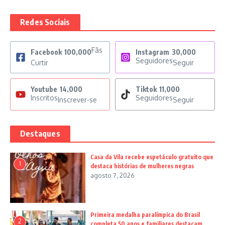
Redes Sociais
Fãs
Facebook
100,000
Instagram
30,000
Seguidores
Curtir
Seguir
Youtube
14,000
Tiktok
11,000
Inscritos
Seguidores
Inscrever-se
Seguir
Destaques
Casa da Vila recebe espetáculo gratuito que
1
destaca histórias de mulheres negras
agosto 7, 2026
Primeira medalha paralímpica do Brasil
2
completa 50 anos e familiares destacam