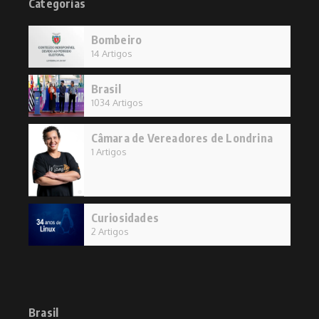
Categorias
Bombeiro
14 Artigos
Brasil
1034 Artigos
Câmara de Vereadores de Londrina
1 Artigos
Curiosidades
2 Artigos
Brasil