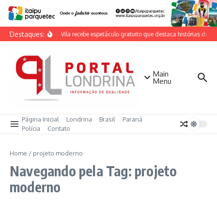
Ir para o conteúdo
Destaques:
Casa da Vila recebe espetáculo gratuito que destaca histórias de mu
Main
Menu
Página Inicial
Londrina
Brasil
Paraná
Polícia
Contato
Home
/
projeto moderno
Navegando pela Tag: projeto
moderno