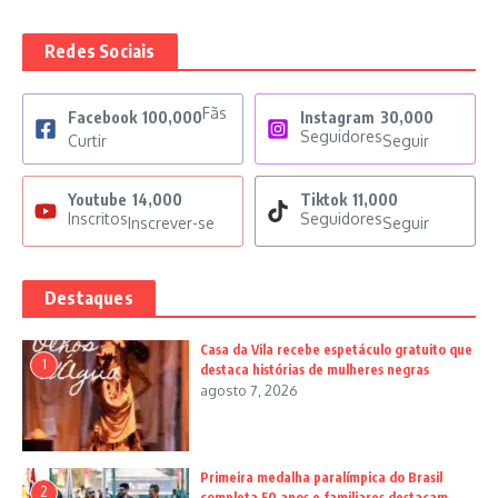
Redes Sociais
Fãs
Facebook
100,000
Instagram
30,000
Seguidores
Curtir
Seguir
Youtube
14,000
Tiktok
11,000
Inscritos
Seguidores
Inscrever-se
Seguir
Destaques
Casa da Vila recebe espetáculo gratuito que
1
destaca histórias de mulheres negras
agosto 7, 2026
Primeira medalha paralímpica do Brasil
2
completa 50 anos e familiares destacam