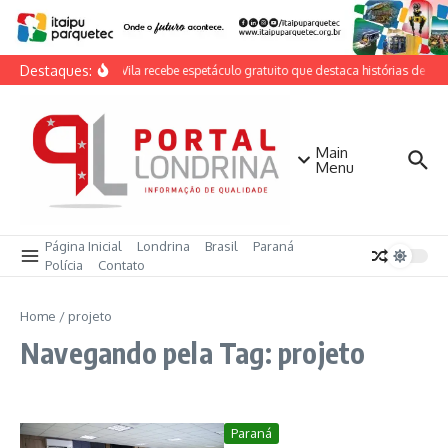
Ir para o conteúdo
Destaques:
Casa da Vila recebe espetáculo gratuito que destaca histórias de mul
Main
Menu
Página Inicial
Londrina
Brasil
Paraná
Polícia
Contato
Home
/
projeto
Navegando pela Tag: projeto
Paraná