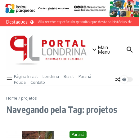
Ir para o conteúdo
Destaques:
Casa da Vila recebe espetáculo gratuito que destaca histórias de mul
Main
Menu
Página Inicial
Londrina
Brasil
Paraná
Polícia
Contato
Home
/
projetos
Navegando pela Tag: projetos
Paraná