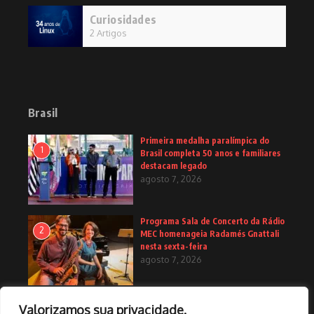
Curiosidades
2 Artigos
Brasil
Primeira medalha paralímpica do
1
Brasil completa 50 anos e familiares
destacam legado
agosto 7, 2026
Programa Sala de Concerto da Rádio
2
MEC homenageia Radamés Gnattali
nesta sexta-feira
agosto 7, 2026
Ex-padre é condenado a 48 anos de
Valorizamos sua privacidade.
3