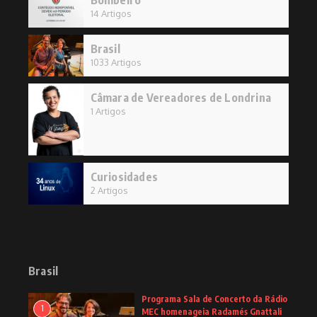
Bombeiro
14 Artigos
Brasil
1033 Artigos
Câmara de Vereadores de Londrina
1 Artigos
Curiosidades
2 Artigos
Brasil
Programa Sala de Concerto da Rádio
1
MEC homenageia Radamés Gnattali