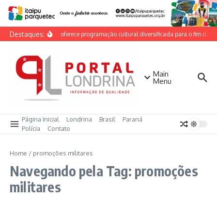
Ir para o conteúdo
Destaques:
Londrina oferece programação cultural diversificada para o fim de s
Main
Menu
Página Inicial
Londrina
Brasil
Paraná
Polícia
Contato
Home
/
promoções militares
Navegando pela Tag: promoções
militares