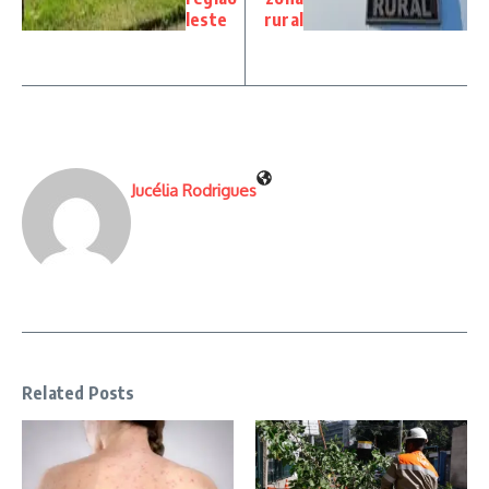
leste
rural
Jucélia Rodrigues
Related Posts