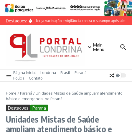
Ir para o conteúdo
Destaques:
Cambé reforça vacinação e vigilância contra o sarampo após alerta na
Main
Menu
Página Inicial
Londrina
Brasil
Paraná
Polícia
Contato
Home
/
Paraná
/
Unidades Mistas de Saúde ampliam atendimento
básico e emergencial no Paraná
Destaques
Paraná
Unidades Mistas de Saúde
ampliam atendimento básico e