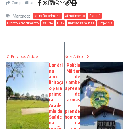
Compartilhar
Marcado:
atenção primária
atendimento
Paraná
Pronto Atendimento
saúde
UBS
unidades mistas
urgência
Previous Article
Next Article
Londri
Polícia
na
Militar
abre
de
licitaçã
Cambé
o para
apreen
primei
de
ra
armas
Acade
e
mia da
prende
Saúde
homem
na
na
região
zona