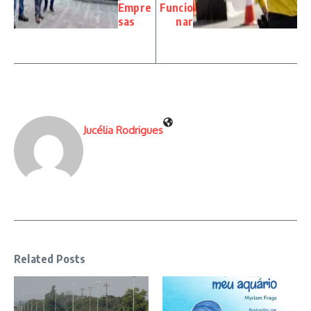
Empre
Funcio
sas
nar
Jucélia Rodrigues
Related Posts