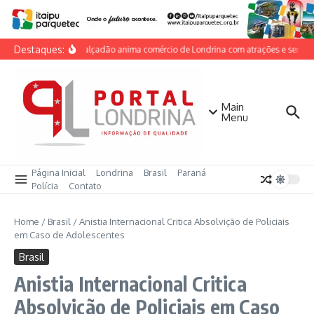
Ir para o conteúdo
Destaques:
Dia do Calçadão anima comércio de Londrina com atrações e serviços
Main
Menu
Página Inicial
Londrina
Brasil
Paraná
Polícia
Contato
Home
/
Brasil
/
Anistia Internacional Critica Absolvição de Policiais
em Caso de Adolescentes
Brasil
Anistia Internacional Critica
Absolvição de Policiais em Caso