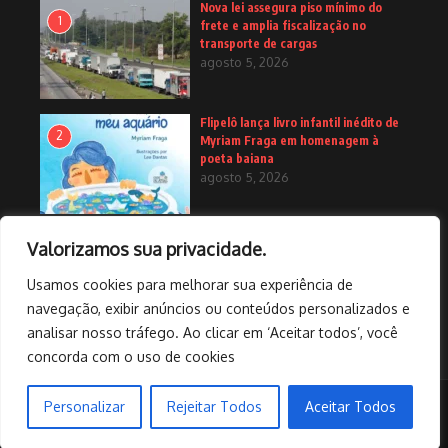
Nova lei assegura piso mínimo do
1
frete e amplia fiscalização no
transporte de cargas
agosto 5, 2026
Flipelô lança livro infantil inédito de
2
Myriam Fraga em homenagem à
poeta baiana
agosto 5, 2026
Nova lei impõe critérios para
Valorizamos sua privacidade.
3
recursos e deve diminuir processos
no STJ
Usamos cookies para melhorar sua experiência de
agosto 4, 2026
navegação, exibir anúncios ou conteúdos personalizados e
analisar nosso tráfego. Ao clicar em ‘Aceitar todos’, você
concorda com o uso de cookies
Personalizar
Rejeitar Todos
Aceitar Todos
Copyright © 2026 | Desenvolvido por
Revista de Notícias X