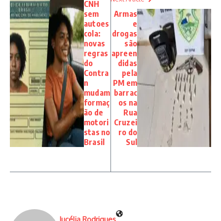
CNH
sem
Armas
autoes
e
cola:
drogas
novas
são
regras
apreen
do
didas
Contra
pela
n
PM em
mudam
barrac
formaç
os na
ão de
Rua
motori
Cruzei
stas no
ro do
Brasil
Sul
Jucélia Rodrigues