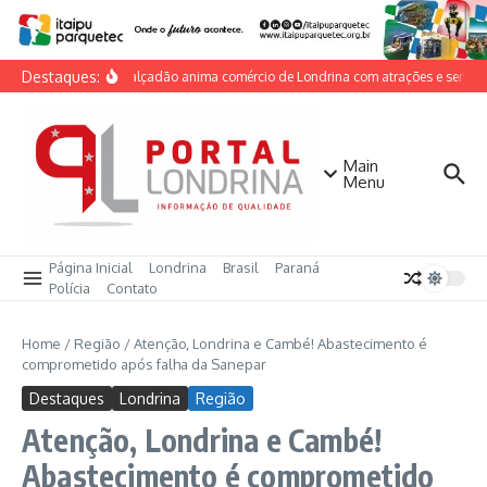
Ir para o conteúdo
Destaques:
Dia do Calçadão anima comércio de Londrina com atrações e serviços
Main
Menu
Página Inicial
Londrina
Brasil
Paraná
Polícia
Contato
Home
/
Região
/
Atenção, Londrina e Cambé! Abastecimento é
comprometido após falha da Sanepar
Destaques
Londrina
Região
Atenção, Londrina e Cambé!
Abastecimento é comprometido