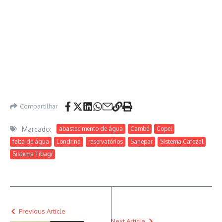
Compartilhar
Marcado:
abastecimento de água
Cambé
Copel
falta de água
Londrina
reservatórios
Sanepar
Sistema Cafezal
Sistema Tibagi
Previous Article
Next Article