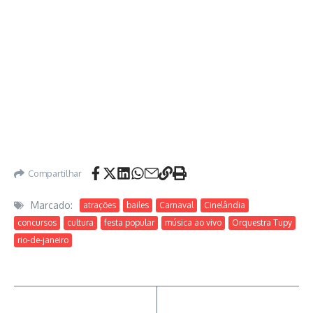
Compartilhar
Marcado:
atrações
bailes
Carnaval
Cinelândia
concursos
cultura
festa popular
música ao vivo
Orquestra Tupy
rio-de-janeiro