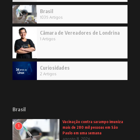
Brasil
1035 Artigos
Câmara de Vereadores de Londrina
1 Artigos
Curiosidades
2 Artigos
Brasil
Vacinação contra sarampo imuniza
1
mais de 280 mil pessoas em São
Paulo em uma semana
agosto 8, 2026