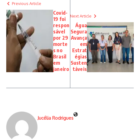
Previous Article
Covid-
Next Article
19 foi
respon
Água
sável
Segura
por 29
Avança
morte
em
s no
Estrat
Brasil
égias
em
Susten
janeiro
táveis
Jucélia Rodrigues