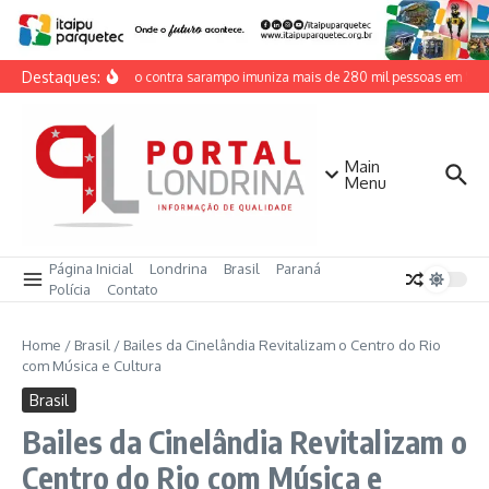
Ir para o conteúdo
Destaques:
Vacinação contra sarampo imuniza mais de 280 mil pessoas em São
Main
Menu
Página Inicial
Londrina
Brasil
Paraná
Polícia
Contato
Home
/
Brasil
/
Bailes da Cinelândia Revitalizam o Centro do Rio
com Música e Cultura
Brasil
Bailes da Cinelândia Revitalizam o
Centro do Rio com Música e