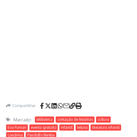
Compartilhar
Marcado:
biblioteca
contação de histórias
cultura
Eva Furnari
evento gratuito
infantil
leitura
literatura infantil
Londrina
Pandolfo Bereba