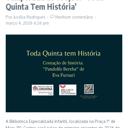
Quinta Tem História’
Por
Jucélia Rodrigues
Nenhum comentário
março 4, 2026
6:26 pm
A Biblioteca Especializada Infantil, localizada na Praça 1º de
Maio, 110, Centro, será palco do primeiro encontro de 2026 do