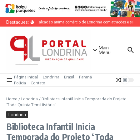
Ir para o conteúdo
Destaques:
Dia do Calçadão anima comércio de Londrina com atrações e serviço
Main
Menu
Página Inicial
Londrina
Brasil
Paraná
Polícia
Contato
Home
/
Londrina
/
Biblioteca Infantil Inicia Temporada do Projeto
‘Toda Quinta Tem História’
Londrina
Biblioteca Infantil Inicia
Temporada do Projeto ‘Toda