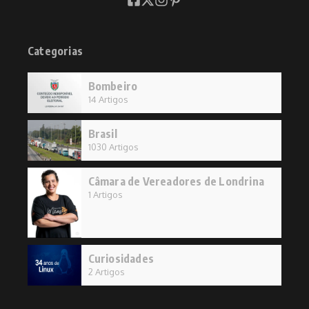
Categorias
Bombeiro
14 Artigos
Brasil
1030 Artigos
Câmara de Vereadores de Londrina
1 Artigos
Curiosidades
2 Artigos