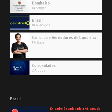
Bombeiro
14 Artigos
Brasil
1032 Artigos
Câmara de Vereadores de Londrina
1 Artigos
Curiosidades
2 Artigos
Brasil
Ex-padre é condenado a 48 anos de
1