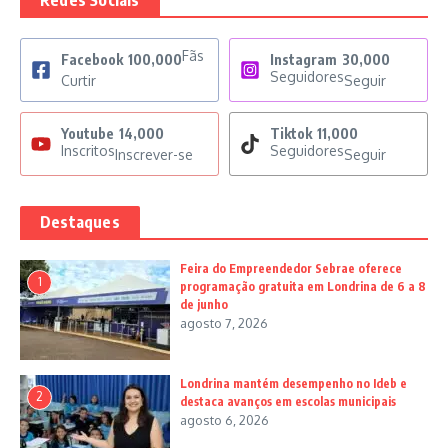
Redes Sociais
Fãs
Facebook
100,000
Instagram
30,000
Seguidores
Curtir
Seguir
Youtube
14,000
Tiktok
11,000
Inscritos
Seguidores
Inscrever-se
Seguir
Destaques
Feira do Empreendedor Sebrae oferece
1
programação gratuita em Londrina de 6 a 8
de junho
agosto 7, 2026
Londrina mantém desempenho no Ideb e
2
destaca avanços em escolas municipais
agosto 6, 2026