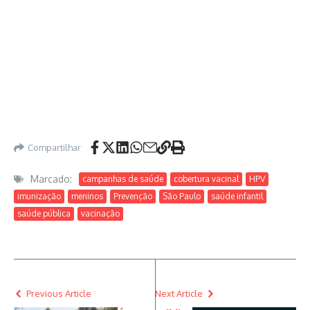
Compartilhar
Marcado:
campanhas de saúde
cobertura vacinal
HPV
imunização
meninos
Prevenção
São Paulo
saúde infantil
saúde pública
vacinação
Previous Article
Next Article