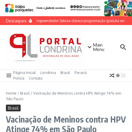
Ir para o conteúdo
Destaques:
Feira do Empreendedor Sebrae oferece programação gratuita em Londr
Main
Menu
Página Inicial
Londrina
Brasil
Paraná
Polícia
Contato
Home
/
Brasil
/
Vacinação de Meninos contra HPV Atinge 74% em
São Paulo
Brasil
Vacinação de Meninos contra HPV
Atinge 74% em São Paulo