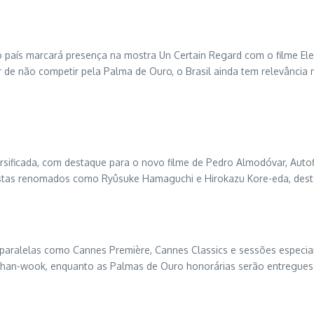
, o país marcará presença na mostra Un Certain Regard com o filme E
r de não competir pela Palma de Ouro, o Brasil ainda tem relevância 
ersificada, com destaque para o novo filme de Pedro Almodóvar, Aut
neastas renomados como Ryûsuke Hamaguchi e Hirokazu Kore-eda, desta
aralelas como Cannes Première, Cannes Classics e sessões especiais. 
rk Chan-wook, enquanto as Palmas de Ouro honorárias serão entregues 