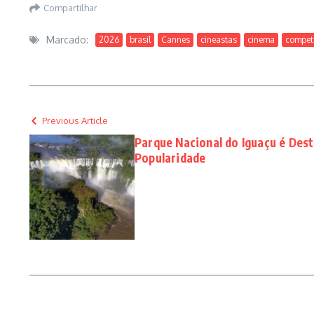
Compartilhar
Marcado:
2026
brasil
Cannes
cineastas
cinema
compet
Previous Article
Parque Nacional do Iguaçu é Des
Popularidade