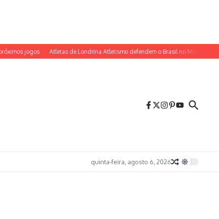
mos jogos
Atletas de Londrina Atletismo defendem o Brasil no Mundial Sub-20
quinta-feira, agosto 6, 2026