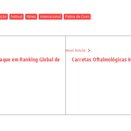
ição
festival
filmes
internacional
Palma de Ouro
Next Article
taque em Ranking Global de
Carretas Oftalmológicas 