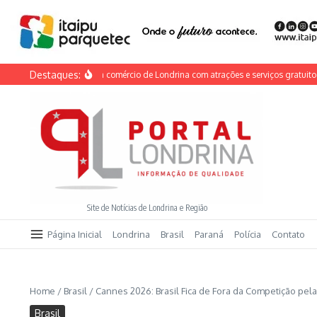
Ir para o conteúdo
Destaques:
a do Calçadão anima comércio de Londrina com atrações e serviços gratuitos nes
Site de Notícias de Londrina e Região
Página Inicial
Londrina
Brasil
Paraná
Polícia
Contato
Home
/
Brasil
/
Cannes 2026: Brasil Fica de Fora da Competição pel
Brasil