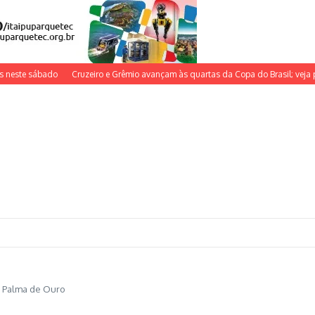
te sábado
Cruzeiro e Grêmio avançam às quartas da Copa do Brasil; veja próxi
a Palma de Ouro