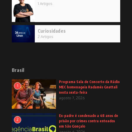
1 Artigos
Curiosidades
2 Artigos
Brasil
Programa Sala de Concerto da Rádio
1
MEC homenageia Radamés Gnattali
nesta sexta-feira
agosto 7, 2026
Ex-padre é condenado a 48 anos de
2
prisão por crimes contra enteados
em São Gonçalo
agosto 6, 2026