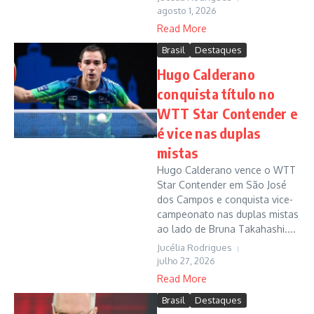
agosto 1, 2026
Read More
Brasil
Destaques
Hugo Calderano
conquista título no
WTT Star Contender e
é vice nas duplas
mistas
Hugo Calderano vence o WTT
Star Contender em São José
dos Campos e conquista vice-
campeonato nas duplas mistas
ao lado de Bruna Takahashi....
Jucélia Rodrigues
julho 27, 2026
Read More
Brasil
Destaques