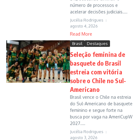
número de processos e
acelerar decisões judiciais....
Jucélia Rodrigues
agosto 4, 2026
Read More
Brasil
Destaques
Seleção feminina de
basquete do Brasil
estreia com vitória
sobre o Chile no Sul-
Americano
Brasil vence o Chile na estreia
do Sul-Americano de basquete
feminino e segue forte na
busca por vaga na AmeriCupW
2027....
Jucélia Rodrigues
agosto 3, 2026