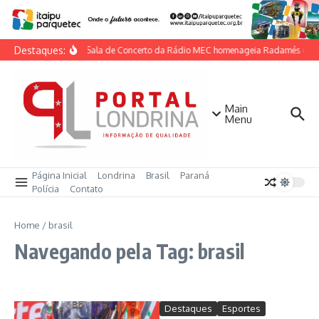
Ir para o conteúdo
Destaques:
Programa Sala de Concerto da Rádio MEC homenageia Radamés Gnattali
Main
Menu
Página Inicial
Londrina
Brasil
Paraná
Polícia
Contato
Home
/
brasil
Navegando pela Tag: brasil
Destaques
Esportes