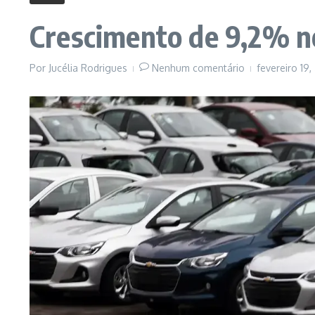
Crescimento de 9,2% no
Por
Jucélia Rodrigues
Nenhum comentário
fevereiro 19