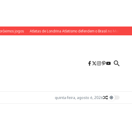
s jogos
Atletas de Londrina Atletismo defendem o Brasil no Mundial Sub-20 n
quinta-feira, agosto 6, 2026