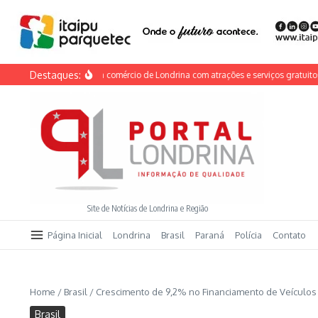
Ir para o conteúdo
Destaques:
do Calçadão anima comércio de Londrina com atrações e serviços gratuitos neste
Site de Notícias de Londrina e Região
Página Inicial
Londrina
Brasil
Paraná
Polícia
Contato
Home
/
Brasil
/
Crescimento de 9,2% no Financiamento de Veículos
Brasil