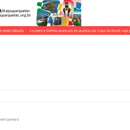
 sábado
Cruzeiro e Grêmio avançam às quartas da Copa do Brasil; veja próximo
 em Janeiro