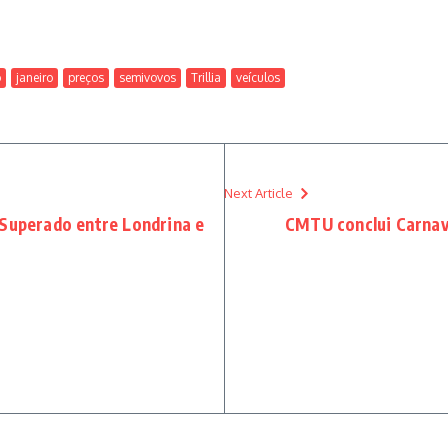
o
janeiro
preços
semivovos
Trillia
veículos
Next Article
 Superado entre Londrina e
CMTU conclui Carnav