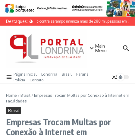
Ir para o conteúdo
Destaques:
Vacinação contra sarampo imuniza mais de 280 mil pessoas em São
Main
Menu
Página Inicial
Londrina
Brasil
Paraná
Polícia
Contato
Home
/
Brasil
/
Empresas Trocam Multas por Conexão à Internet em
Faculdades
Brasil
Empresas Trocam Multas por
Conexão à Internet em