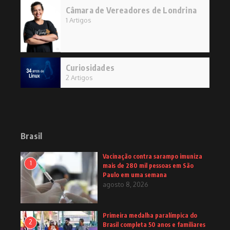
Câmara de Vereadores de Londrina
1 Artigos
Curiosidades
2 Artigos
Brasil
Vacinação contra sarampo imuniza
1
mais de 280 mil pessoas em São
Paulo em uma semana
agosto 8, 2026
Primeira medalha paralímpica do
2
Brasil completa 50 anos e familiares