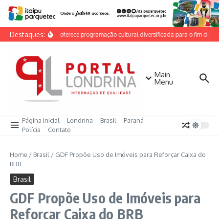
Ir para o conteúdo
Destaques:
Londrina oferece programação cultural diversificada para o fim de se
Main
Menu
Página Inicial
Londrina
Brasil
Paraná
Polícia
Contato
Home
/
Brasil
/
GDF Propõe Uso de Imóveis para Reforçar Caixa do
BRB
Brasil
GDF Propõe Uso de Imóveis para
Reforçar Caixa do BRB