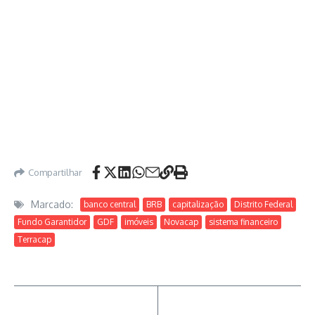
Compartilhar
Marcado:
banco central
BRB
capitalização
Distrito Federal
Fundo Garantidor
GDF
imóveis
Novacap
sistema financeiro
Terracap