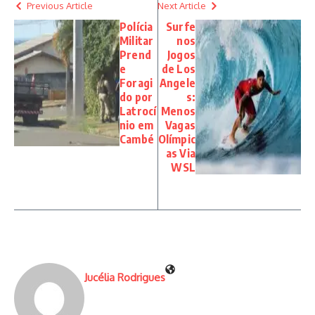
Previous Article
Next Article
Polícia
Surfe
Militar
nos
Prend
Jogos
e
de Los
Foragi
Angele
do por
s:
Latrocí
Menos
nio em
Vagas
Cambé
Olímpic
as Via
WSL
Jucélia Rodrigues