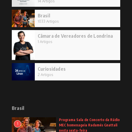
14 Artigos
Brasil
1033 Artigos
Câmara de Vereadores de Londrina
1 Artigos
Curiosidades
2 Artigos
Brasil
Programa Sala de Concerto da Rádio
1
MEC homenageia Radamés Gnattali
nesta sexta-feira