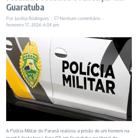
Guaratuba
Por
Jucélia Rodrigues
Nenhum comentário
fevereiro 17, 2026
6:04 pm
A Polícia Militar do Paraná realizou a prisão de um homem na
manhã desta terça-feira (17) em Guaratuba, no litoral do