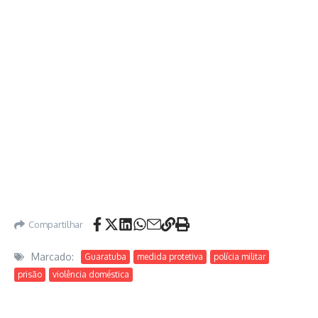
Compartilhar
Marcado:
Guaratuba
medida protetiva
polícia militar
prisão
violência doméstica