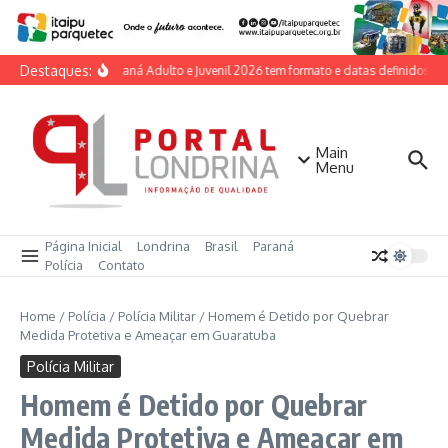
Ir para o conteúdo
Destaques:
Taça Paraná Adulto e Juvenil 2026 tem formato e datas definidos pel
Main
Menu
Página Inicial
Londrina
Brasil
Paraná
Polícia
Contato
Home
/
Polícia
/
Polícia Militar
/
Homem é Detido por Quebrar
Medida Protetiva e Ameaçar em Guaratuba
Polícia Militar
Homem é Detido por Quebrar
Medida Protetiva e Ameaçar em