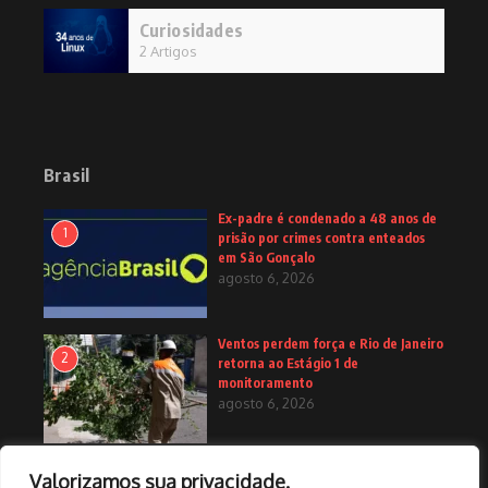
Curiosidades
2 Artigos
Brasil
Ex-padre é condenado a 48 anos de
1
prisão por crimes contra enteados
em São Gonçalo
agosto 6, 2026
Ventos perdem força e Rio de Janeiro
2
retorna ao Estágio 1 de
monitoramento
agosto 6, 2026
Nova lei assegura piso mínimo do
Valorizamos sua privacidade.
3