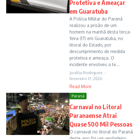
Protetiva e Ameaçar
em Guaratuba
A Polícia Militar do Paraná
realizou a prisão de um
homem na manhã desta terça-
feira (17) em Guaratuba, no
litoral do Estado, por
descumprimento de medida
protetiva e ameaça. O
incidente envolveu a te...
Jucélia Rodrigues
fevereiro 17, 2026
Read More
Paraná
Carnaval no Litoral
Paranaense Atrai
Quase 500 Mil Pessoas
O carnaval no litoral do Paraná
deste ano foi um verdadeiro