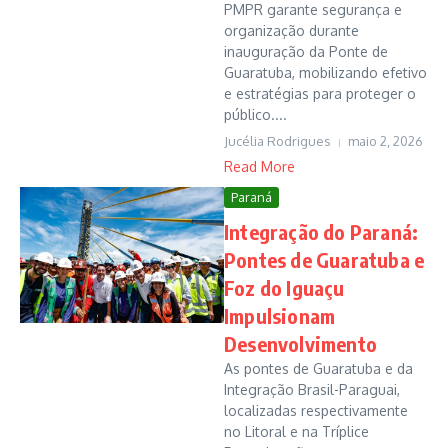
PMPR garante segurança e
organização durante
inauguração da Ponte de
Guaratuba, mobilizando efetivo
e estratégias para proteger o
público....
Jucélia Rodrigues
maio 2, 2026
Read More
Paraná
Integração do Paraná:
Pontes de Guaratuba e
Foz do Iguaçu
Impulsionam
Desenvolvimento
As pontes de Guaratuba e da
Integração Brasil-Paraguai,
localizadas respectivamente
no Litoral e na Tríplice