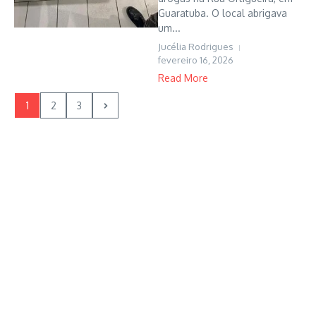
Guaratuba. O local abrigava
um...
Jucélia Rodrigues
fevereiro 16, 2026
Read More
1
2
3