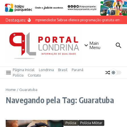
Ir para o conteúdo
Destaques:
Feira do Empreendedor Sebrae oferece programação gratuita em Londr
Main
Menu
Página Inicial
Londrina
Brasil
Paraná
Polícia
Contato
Home
/
Guaratuba
Navegando pela Tag: Guaratuba
Polícia
Polícia Militar