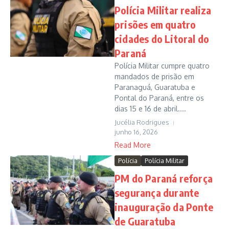
Polícia Militar realiza
prisões em quatro
cidades do Litoral do
Paraná
Polícia Militar cumpre quatro
mandados de prisão em
Paranaguá, Guaratuba e
Pontal do Paraná, entre os
dias 15 e 16 de abril....
Jucélia Rodrigues
junho 16, 2026
Read More
Polícia
Polícia Militar
PM do Paraná reforça
segurança durante
inauguração da Ponte
de Guaratuba