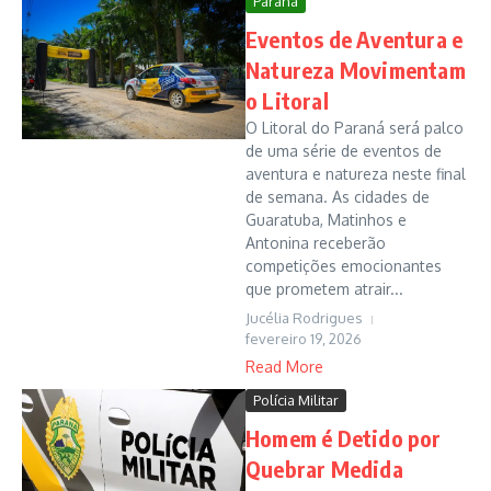
Paraná
Eventos de Aventura e
Natureza Movimentam
o Litoral
O Litoral do Paraná será palco
de uma série de eventos de
aventura e natureza neste final
de semana. As cidades de
Guaratuba, Matinhos e
Antonina receberão
competições emocionantes
que prometem atrair...
Jucélia Rodrigues
fevereiro 19, 2026
Read More
Polícia Militar
Homem é Detido por
Quebrar Medida