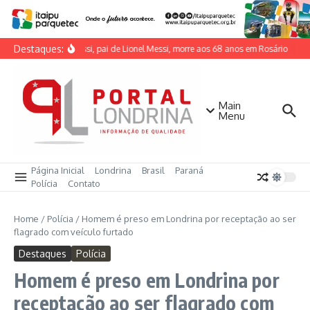
Ir para o conteúdo
Destaques:
Jorge Messi, pai de Lionel Messi, morre aos 68 anos em Rosário
Soc
Main
Menu
Página Inicial
Londrina
Brasil
Paraná
Polícia
Contato
Home
/
Polícia
/
Homem é preso em Londrina por receptação ao ser
flagrado com veículo furtado
Destaques
Polícia
Homem é preso em Londrina por
receptação ao ser flagrado com