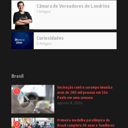
Câmara de Vereadores de Londrina
1 Artigos
Curiosidades
2 Artigos
Brasil
Vacinação contra sarampo imuniza
1
mais de 280 mil pessoas em São
Paulo em uma semana
agosto 8, 2026
Primeira medalha paralímpica do
2
Brasil completa 50 anos e familiares