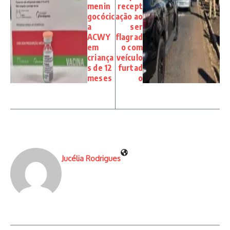
menin
recept
gocócic
ação ao
a
ser
ACWY
flagrad
em
o com
criança
veículo
s de 12
furtad
meses
o
Jucélia Rodrigues