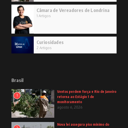
Câmara de Vereadores de Londrina
1 Artigos
Curiosidades
2 Artigos
Brasil
Ventos perdem força e Rio de Janeiro
1
retorna ao Estágio 1 de
monitoramento
agosto 6, 2026
Nova lei assegura piso mínimo do