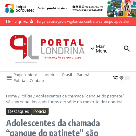
Ir para o conteúdo
Destaques:
Cambé reforça vacinação e vigilância contra o sarampo após alerta na
Main
Menu
Página Inicial
Londrina
Brasil
Paraná
Polícia
Contato
Home
/
Polícia
/
Adolescentes da chamada “gangue do patinete”
são apreendidos após furtos em série no comércio de Londrina
Destaques
Polícia
Adolescentes da chamada
“gangue do patinete” são