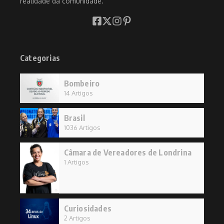
realidade da comunidade.
Categorias
Bombeiro
14 Artigos
Brasil
1036 Artigos
Câmara de Vereadores de Londrina
1 Artigos
Curiosidades
2 Artigos