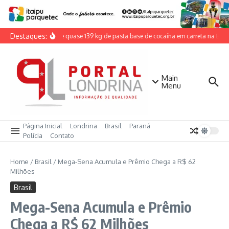
Ir para o conteúdo
Destaques:
PRF apreende quase 139 kg de pasta base de cocaína em carreta na BR-
Main
Menu
Página Inicial
Londrina
Brasil
Paraná
Polícia
Contato
Home
/
Brasil
/
Mega-Sena Acumula e Prêmio Chega a R$ 62
Milhões
Brasil
Mega-Sena Acumula e Prêmio
Chega a R$ 62 Milhões