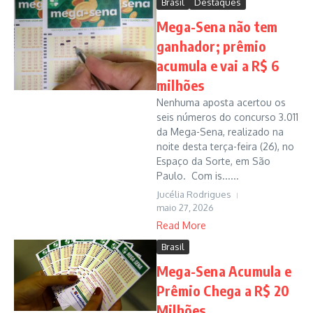
Brasil
Destaques
Mega-Sena não tem
ganhador; prêmio
acumula e vai a R$ 6
milhões
Nenhuma aposta acertou os
seis números do concurso 3.011
da Mega-Sena, realizado na
noite desta terça-feira (26), no
Espaço da Sorte, em São
Paulo. Com is......
Jucélia Rodrigues
maio 27, 2026
Read More
Brasil
Mega-Sena Acumula e
Prêmio Chega a R$ 20
Milhões