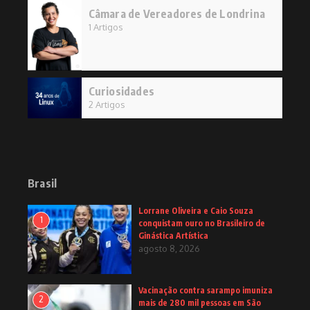
Câmara de Vereadores de Londrina
1 Artigos
Curiosidades
2 Artigos
Brasil
Lorrane Oliveira e Caio Souza
1
conquistam ouro no Brasileiro de
Ginástica Artística
agosto 8, 2026
Vacinação contra sarampo imuniza
2
mais de 280 mil pessoas em São