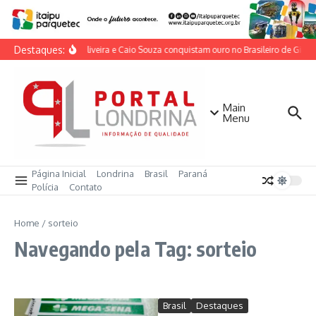
Ir para o conteúdo
Destaques:
Lorrane Oliveira e Caio Souza conquistam ouro no Brasileiro de Ginásti
Main
Menu
Página Inicial
Londrina
Brasil
Paraná
Polícia
Contato
Home
/
sorteio
Navegando pela Tag: sorteio
Brasil
Destaques