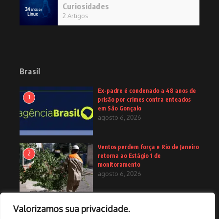
Curiosidades
2 Artigos
Brasil
Ex-padre é condenado a 48 anos de
1
prisão por crimes contra enteados
em São Gonçalo
agosto 6, 2026
Ventos perdem força e Rio de Janeiro
2
retorna ao Estágio 1 de
monitoramento
agosto 6, 2026
Nova lei assegura piso mínimo do
Valorizamos sua privacidade.
3
frete e amplia fiscalização no