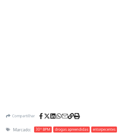
Compartilhar
Marcado:
30º BPM
drogas apreendidas
entorpecentes