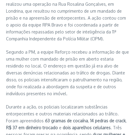
realizou uma operação na Rua Rosalina Gonçalves, em
Londrina, que resultou no cumprimento de um mandado de
prisão e na apreensão de entorpecentes. A ação contou com
o apoio da equipe RPA Bravo e foi coordenada a partir de
informações repassadas pelo setor de inteligência da 11ª
Companhia Independente da Polícia Militar (CIPM).
Segundo a PM, a equipe Reforço recebeu a informação de que
uma mulher com mandado de prisão em aberto estaria
residindo no local. O endereço em questão já era alvo de
diversas denúncias relacionadas ao tráfico de drogas. Diante
disso, os policiais intensificaram o patrulhamento na região,
onde foi realizada a abordagem da suspeita e de outros
indivíduos presentes no imóvel.
Durante a ação, os policiais localizaram substâncias
entorpecentes e outros materiais relacionados ao tráfico.
Foram apreendidos
63 gramas de cocaína
,
14 pedras de crack
,
R$ 37 em dinheiro trocado
e
dois aparelhos celulares
. Três
pessoas foram presas na ocorrência, sendo
duas mulheres e