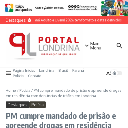
Ir para o conteúdo
Destaques:
Taça Paraná Adulto e Juvenil 2026 tem formato e datas definidos pela
Main
Menu
Página Inicial
Londrina
Brasil
Paraná
Polícia
Contato
Home
/
Polícia
/
PM cumpre mandado de prisão e apreende drogas
em residência com denúncias de tráfico em Londrina
Destaques
Polícia
PM cumpre mandado de prisão e
apreende drogas em residência